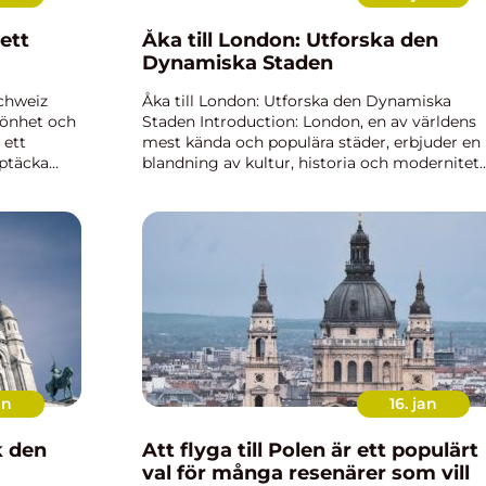
ett
Åka till London: Utforska den
Dynamiska Staden
Schweiz
Åka till London: Utforska den Dynamiska
könhet och
Staden Introduction: London, en av världens
 ett
mest kända och populära städer, erbjuder en 
pptäcka
blandning av kultur, historia och modernitet.
der på ett
För resenärer som planerar att åka till Londo
finns det mycket att upp...
an
16. jan
k den
Att flyga till Polen är ett populärt
val för många resenärer som vill