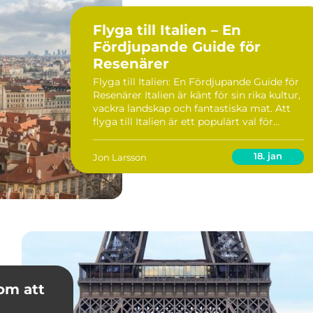
Flyga till Italien – En
Fördjupande Guide för
Resenärer
Flyga till Italien: En Fördjupande Guide för
Resenärer Italien är känt för sin rika kultur,
vackra landskap och fantastiska mat. Att
flyga till Italien är ett populärt val för
många resenärer som söker en
minnesvärd semesterupplevelse. I denna
18. jan
Jon Larsson
artike...
om att