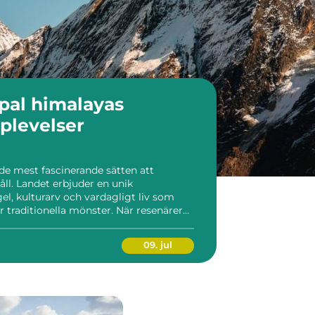
layas
plevelser
de mest fascinerande sätten att
ll. Landet erbjuder en unik
el, kulturarv och vardagligt liv som
jer traditionella mönster. När resenärer
grupp växer både gemenskapen och
ör gruppresor nep...
09. jul