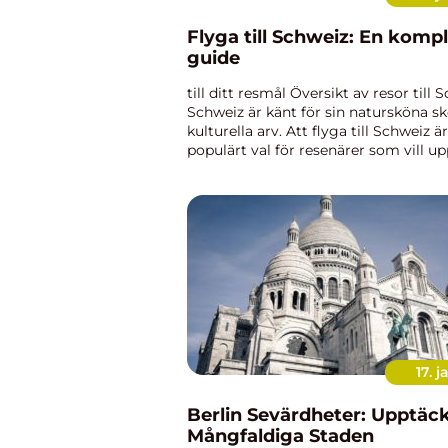
Flyga till Schweiz: En kompl
guide
till ditt resmål Översikt av resor till 
Schweiz är känt för sin natursköna s
kulturella arv. Att flyga till Schweiz är
populärt val för resenärer som vill u
landets alper, sjöar och charmiga stä
smidigt sätt. I ...
17. j
Berlin Sevärdheter: Upptäc
Mångfaldiga Staden