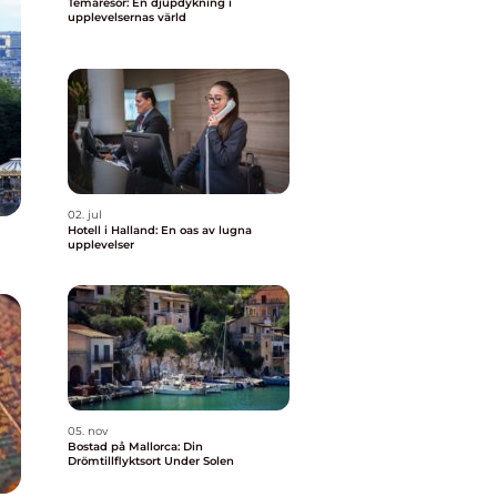
Temaresor: En djupdykning i
upplevelsernas värld
02. jul
Hotell i Halland: En oas av lugna
upplevelser
05. nov
Bostad på Mallorca: Din
Drömtillflyktsort Under Solen