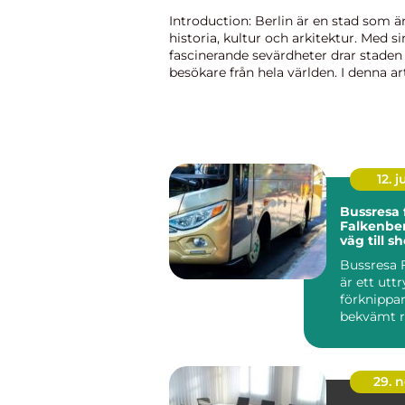
Introduction: Berlin är en stad som är
historia, kultur och arkitektur. Med si
fascinerande sevärdheter drar staden t
besökare från hela världen. I denna ar
kommer vi utforska den mångfald av
sevärdheter som Berlin har att erbjud.
12. j
Bussresa 
Falkenbe
väg till s
upplevels
Bussresa 
gemensk
är ett ut
förknippa
bekvämt r
prisv&...
29. 