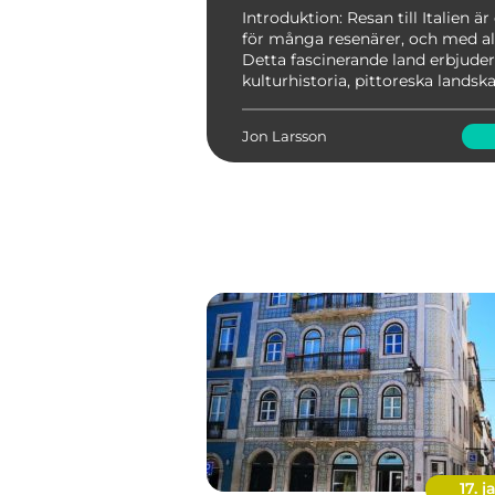
Introduktion: Resan till Italien
för många resenärer, och med all
Detta fascinerande land erbjuder
kulturhistoria, pittoreska landska
fantastisk mat och en varm, vä
atmosfär. I denna artikel kommer
Jon Larsson
dig en ...
17. j