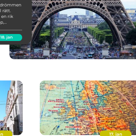
 är drömmen
 rätt.
 en rik
p,
lkomnande
 vi att ge
18. jan
an
17. jan