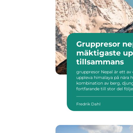
Gruppresor nepal hima
mäktigaste up
tillsammans
gruppresor Nepal är ett av 
uppleva himalaya på nära hå
kombination av berg, djung
fortfarande till stor del föl
delar dessa intryck i en 
förståelsen för landet. Varf
Fredrik Dahl