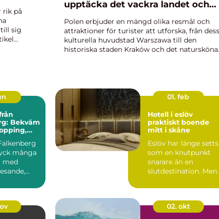
upptäcka det vackra landet och
 rik på
dess rika historia
na
Polen erbjuder en mängd olika resmål och
ill sig
attraktioner för turister att utforska, från des
tikel
kulturella huvudstad Warszawa till den
historiska staden Kraków och det natursköna
..
Tatra-bergen. I denna artikel kommer vi att t
en grundlig titt på att flyga...
un
01. feb
från
Hotell i eslöv
rg: Bekväm
praktiskt boende
hopping,
mitt i skåne
er och
Falkenberg
Eslöv har länge setts
ap
tryck många
som en knutpunkt
r med
snarare än en
esande,
slutdestination. Men
för allt fler resenärer
bl...
nov
02. okt