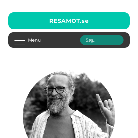
RESAMOT.
se
Menu