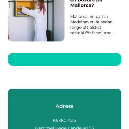
gruppresa till Japan in
Mallorca?
i bi...
Mallorca, en pärla i
Medelhavet, är sedan
länge ett älskat
resmål för livsnjutare
från hela världen. Med
sitt perfekta klimat,
kristallklara vatten
och fantastiska
matkultur har ön
blivit ett andra hem f...
Adress