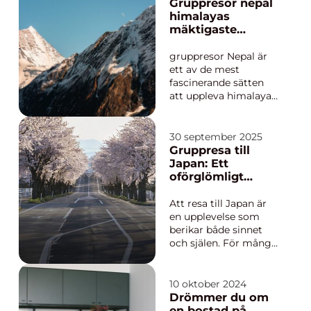
Gruppresor nepal
himalayas
mäktigaste
upplevelser
tillsammans
gruppresor Nepal är
ett av de mest
fascinerande sätten
att uppleva himalaya
på nära håll. Landet
erbjuder en unik
kombination av berg,
30 september 2025
djungel, kulturarv och
Gruppresa till
vardagligt liv som
Japan: Ett
fortfarande till stor del
oförglömligt
följer traditionella
äventyr
mönster. När
Att resa till Japan är
resenärer del...
en upplevelse som
berikar både sinnet
och själen. För många
kan det dock kännas
överväldigande att
planera hela resan på
10 oktober 2024
egen hand. Där
Drömmer du om
kommer en
en bostad på