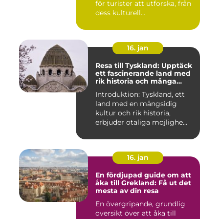
för turister att utforska, från
dess kulturell...
16. jan
Resa till Tyskland: Upptäck
ett fascinerande land med
rik historia och många
möjligheter
Introduktion: Tyskland, ett
land med en mångsidig
kultur och rik historia,
erbjuder otaliga möjlighe...
16. jan
En fördjupad guide om att
åka till Grekland: Få ut det
mesta av din resa
En övergripande, grundlig
översikt över att åka till