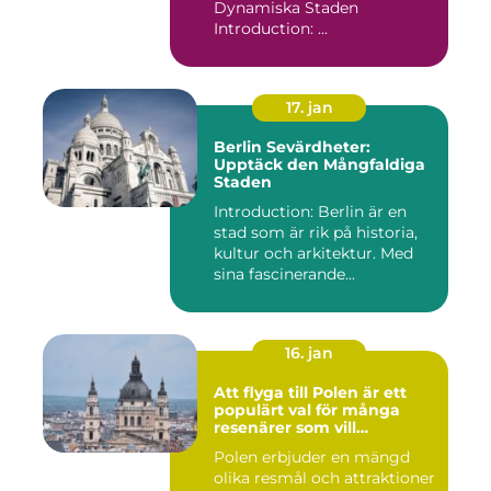
Dynamiska Staden
Introduction: ...
17. jan
Berlin Sevärdheter:
Upptäck den Mångfaldiga
Staden
Introduction: Berlin är en
stad som är rik på historia,
kultur och arkitektur. Med
sina fascinerande...
16. jan
Att flyga till Polen är ett
populärt val för många
resenärer som vill
upptäcka det vackra landet
Polen erbjuder en mängd
och dess rika historia
olika resmål och attraktioner