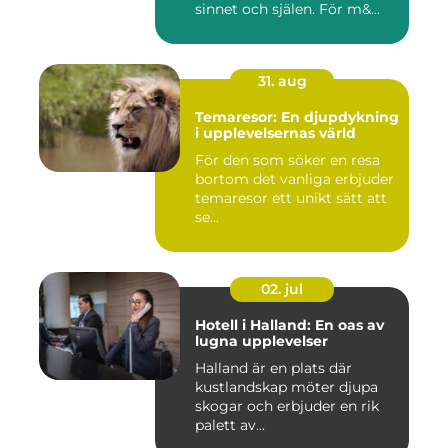
sinnet och själen. För m&...
31. aug
Temaresor: En djupdykning
i upplevelsernas värld
För den som söker en resa
bortom det vanliga erbjuder
temaresor ett unikt sätt att
se...
02. jul
Hotell i Halland: En oas av
lugna upplevelser
Halland är en plats där
kustlandskap möter djupa
skogar och erbjuder en rik
palett av...