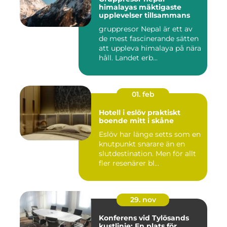
himalayas mäktigaste
upplevelser tillsammans
gruppresor Nepal är ett av
de mest fascinerande sätten
att uppleva himalaya på nära
håll. Landet erb...
01. feb
Hotell i eslöv praktiskt
boende mitt i skåne
Eslöv har länge setts som en
knutpunkt snarare än en
slutdestination. Men för allt
fler resenärer bl...
29. nov
Konferens vid Tylösands
kustlinje: En plats för