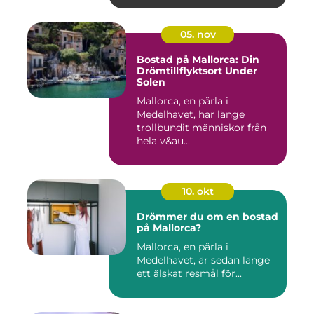
05. nov
Bostad på Mallorca: Din
Drömtillflyktsort Under
Solen
Mallorca, en pärla i
Medelhavet, har länge
trollbundit människor från
hela v&au...
10. okt
Drömmer du om en bostad
på Mallorca?
Mallorca, en pärla i
Medelhavet, är sedan länge
ett älskat resmål för...