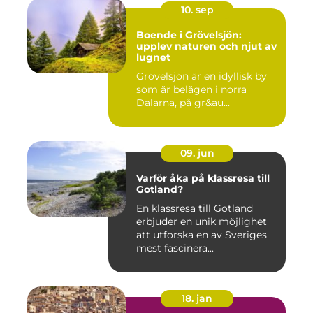
10. sep
Boende i Grövelsjön:
upplev naturen och njut av
lugnet
Grövelsjön är en idyllisk by
som är belägen i norra
Dalarna, på gr&au...
09. jun
Varför åka på klassresa till
Gotland?
En klassresa till Gotland
erbjuder en unik möjlighet
att utforska en av Sveriges
mest fascinera...
18. jan