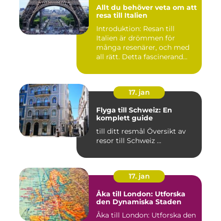
Allt du behöver veta om att
resa till Italien
Introduktion: Resan till
Italien är drömmen för
många resenärer, och med
all rätt. Detta fascinerand...
17. jan
Flyga till Schweiz: En
komplett guide
till ditt resmål Översikt av
resor till Schweiz ...
17. jan
Åka till London: Utforska
den Dynamiska Staden
Åka till London: Utforska den