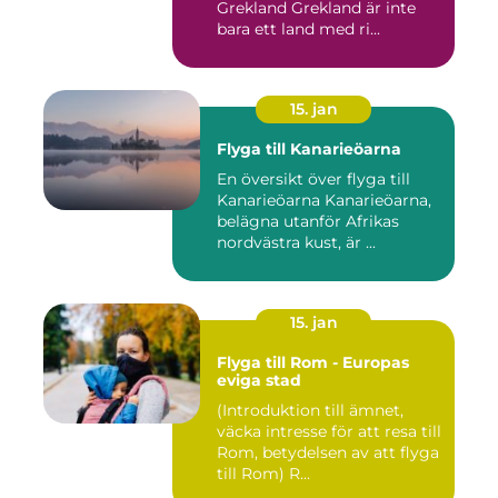
Grekland Grekland är inte
bara ett land med ri...
15. jan
Flyga till Kanarieöarna
En översikt över flyga till
Kanarieöarna Kanarieöarna,
belägna utanför Afrikas
nordvästra kust, är ...
15. jan
Flyga till Rom - Europas
eviga stad
(Introduktion till ämnet,
väcka intresse för att resa till
Rom, betydelsen av att flyga
till Rom) R...