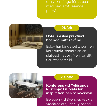
uttryck många förknippar
med bekvämt resande,
prisv&...
01. feb
Hotell i eslöv praktiskt
boende mitt i skåne
Eslöv har länge setts som en
knutpunkt snarare än en
slutdestination. Men för allt
fler resenärer bl...
29. nov
Konferens vid Tylösands
kustlinje: En plats för
inspiration och samverkan
Belägen vid Sveriges vackra
västkust erbjuder Tylösand