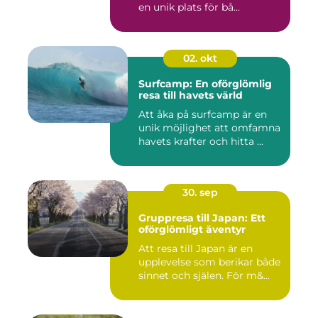
en unik plats för bå...
02. okt
Surfcamp: En oförglömlig
resa till havets värld
Att åka på surfcamp är en
unik möjlighet att omfamna
havets krafter och hitta ...
30. sep
Gruppresa till Japan: Ett
oförglömligt äventyr
Att resa till Japan är en
upplevelse som berikar både
sinnet och själen. För m&...