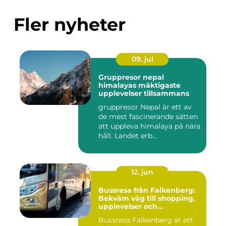
Fler nyheter
09. jul
Gruppresor nepal
himalayas mäktigaste
upplevelser tillsammans
gruppresor Nepal är ett av
de mest fascinerande sätten
att uppleva himalaya på nära
håll. Landet erb...
12. jun
Bussresa från Falkenberg:
Bekväm väg till shopping,
upplevelser och
gemenskap
Bussresa Falkenberg är ett