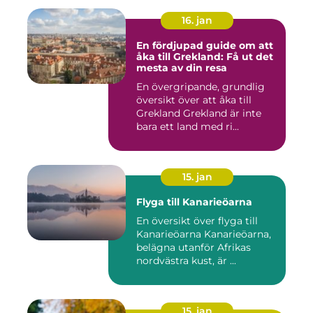
16. jan
En fördjupad guide om att
åka till Grekland: Få ut det
mesta av din resa
En övergripande, grundlig
översikt över att åka till
Grekland Grekland är inte
bara ett land med ri...
15. jan
Flyga till Kanarieöarna
En översikt över flyga till
Kanarieöarna Kanarieöarna,
belägna utanför Afrikas
nordvästra kust, är ...
15. jan