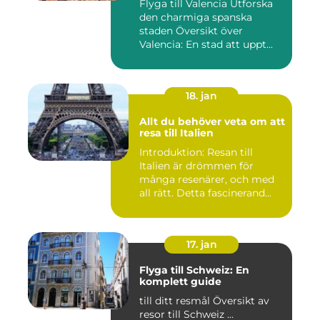
Flyga till Valencia Utforska
den charmiga spanska
staden Översikt över
Valencia: En stad att uppt...
18. jan
Allt du behöver veta om att
resa till Italien
Introduktion: Resan till
Italien är drömmen för
många resenärer, och med
all rätt. Detta fascinerand...
17. jan
Flyga till Schweiz: En
komplett guide
till ditt resmål Översikt av
resor till Schweiz ...