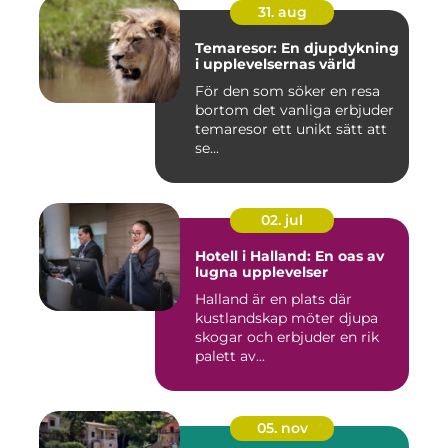
31. aug
Temaresor: En djupdykning
i upplevelsernas värld
För den som söker en resa
bortom det vanliga erbjuder
temaresor ett unikt sätt att
se...
02. jul
Hotell i Halland: En oas av
lugna upplevelser
Halland är en plats där
kustlandskap möter djupa
skogar och erbjuder en rik
palett av...
05. nov