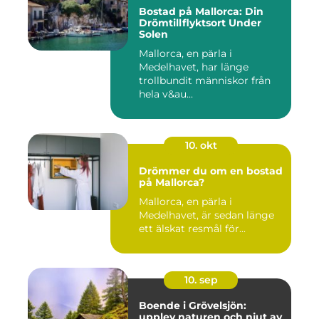
Bostad på Mallorca: Din
Drömtillflyktsort Under
Solen
Mallorca, en pärla i
Medelhavet, har länge
trollbundit människor från
hela v&au...
10. okt
Drömmer du om en bostad
på Mallorca?
Mallorca, en pärla i
Medelhavet, är sedan länge
ett älskat resmål för...
10. sep
Boende i Grövelsjön:
upplev naturen och njut av