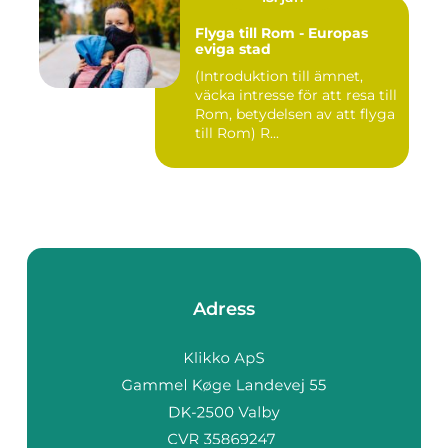
Flyga till Rom - Europas
eviga stad
(Introduktion till ämnet,
väcka intresse för att resa till
Rom, betydelsen av att flyga
till Rom) R...
Adress