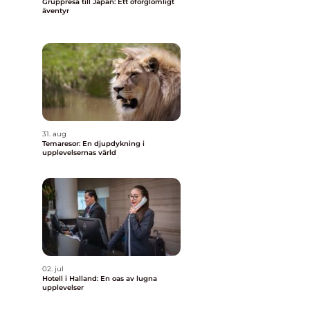
Gruppresa till Japan: Ett oförglömligt
äventyr
31. aug
Temaresor: En djupdykning i
upplevelsernas värld
02. jul
Hotell i Halland: En oas av lugna
upplevelser