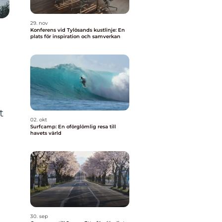
29. nov
Konferens vid Tylösands kustlinje: En
plats för inspiration och samverkan
t
02. okt
Surfcamp: En oförglömlig resa till
havets värld
30. sep