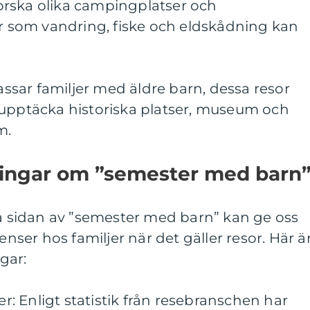
rska olika campingplatser och
er som vandring, fiske och eldskådning kan
Passar familjer med äldre barn, dessa resor
 upptäcka historiska platser, museum och
m.
ningar om ”semester med barn
va sidan av ”semester med barn” kan ge oss
enser hos familjer när det gäller resor. Här ä
gar:
ser: Enligt statistik från resebranschen har