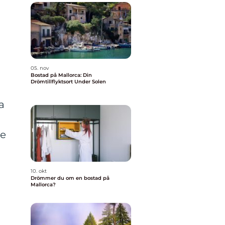
05. nov
Bostad på Mallorca: Din
Drömtillflyktsort Under Solen
a
e
de
10. okt
Drömmer du om en bostad på
Mallorca?