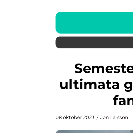
Semester med barn – den
ultimata g
fa
08 oktober 2023
Jon Larsson