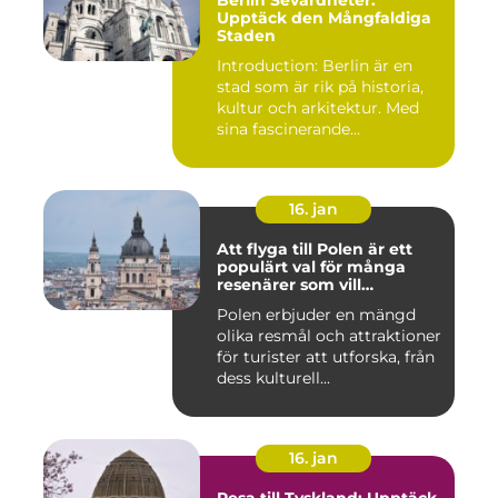
Berlin Sevärdheter:
Upptäck den Mångfaldiga
Staden
Introduction: Berlin är en
stad som är rik på historia,
kultur och arkitektur. Med
sina fascinerande...
16. jan
Att flyga till Polen är ett
populärt val för många
resenärer som vill
upptäcka det vackra landet
Polen erbjuder en mängd
och dess rika historia
olika resmål och attraktioner
för turister att utforska, från
dess kulturell...
16. jan