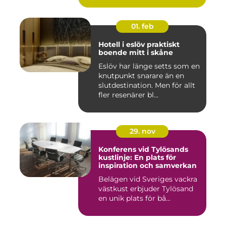
01. feb
Hotell i eslöv praktiskt
boende mitt i skåne
Eslöv har länge setts som en
knutpunkt snarare än en
slutdestination. Men för allt
fler resenärer bl...
29. nov
Konferens vid Tylösands
kustlinje: En plats för
inspiration och samverkan
Belägen vid Sveriges vackra
västkust erbjuder Tylösand
en unik plats för bå...