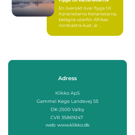
Flyga till Kanarieöarna
En översikt över flyga till
Kanarieöarna Kanarieöarna,
belägna utanför Afrikas
nordvästra kust, är ...
Adress
web:
www.klikko.dk