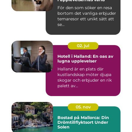
För den som söker en resa
bortom det vanliga erbjuder
temaresor ett unikt sätt att
se...
02. jul
Hotell i Halland: En oas av
lugna upplevelser
Halland är en plats där
kustlandskap möter djupa
skogar och erbjuder en rik
palett av...
05. nov
Bostad på Mallorca: Din
Drömtillflyktsort Under
Solen