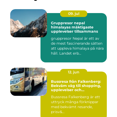
09. jul
Gruppresor nepal
himalayas mäktigaste
upplevelser tillsammans
gruppresor Nepal är ett av
de mest fascinerande sätten
att uppleva himalaya på nära
håll. Landet erb...
12. jun
Bussresa från Falkenberg:
Bekväm väg till shopping,
upplevelser och
gemenskap
Bussresa Falkenberg är ett
uttryck många förknippar
med bekvämt resande,
prisv&...