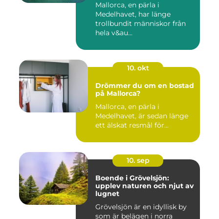
Mallorca, en pärla i
Medelhavet, har länge
trollbundit människor från
hela v&au...
10. okt
Drömmer du om en bostad
på Mallorca?
Mallorca, en pärla i
Medelhavet, är sedan länge
ett älskat resmål för...
10. sep
Boende i Grövelsjön:
upplev naturen och njut av
lugnet
Grövelsjön är en idyllisk by
som är belägen i norra