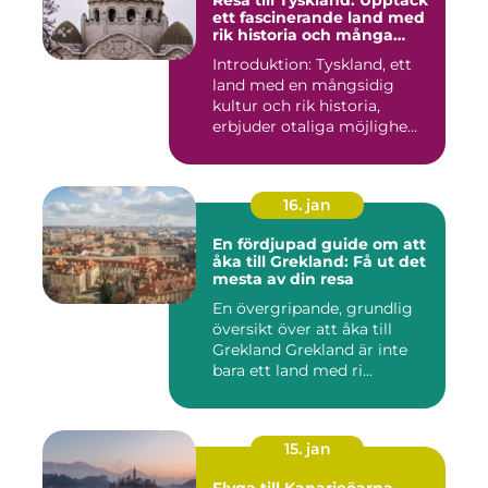
Resa till Tyskland: Upptäck
ett fascinerande land med
rik historia och många
möjligheter
Introduktion: Tyskland, ett
land med en mångsidig
kultur och rik historia,
erbjuder otaliga möjlighe...
16. jan
En fördjupad guide om att
åka till Grekland: Få ut det
mesta av din resa
En övergripande, grundlig
översikt över att åka till
Grekland Grekland är inte
bara ett land med ri...
15. jan