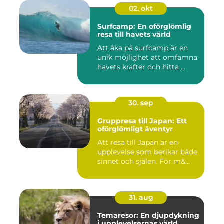
02. okt
Surfcamp: En oförglömlig
resa till havets värld
Att åka på surfcamp är en
unik möjlighet att omfamna
havets krafter och hitta ...
30. sep
Gruppresa till Japan: Ett
oförglömligt äventyr
Att resa till Japan är en
upplevelse som berikar både
sinnet och själen. För m&...
31. aug
Temaresor: En djupdykning
i upplevelsernas värld