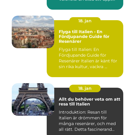
18. jan
Flyga till Italien - En
Fördjupande Guide för
Resenärer
Flyga till Italien: En
Fördjupande Guide för
Resenärer Italien är känt för
sin rika kultur, vackra ...
18. jan
Allt du behöver veta om att
resa till Italien
Introduktion: Resan till
Italien är drömmen för
många resenärer, och med
all rätt. Detta fascinerand...