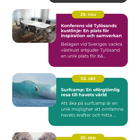
29. nov
Konferens vid Tylösands
kustlinje: En plats för
inspiration och samverkan
Belägen vid Sveriges vackra
västkust erbjuder Tylösand
en unik plats för bå...
02. okt
Surfcamp: En oförglömlig
resa till havets värld
Att åka på surfcamp är en
unik möjlighet att omfamna
havets krafter och hitta ...
30. sep