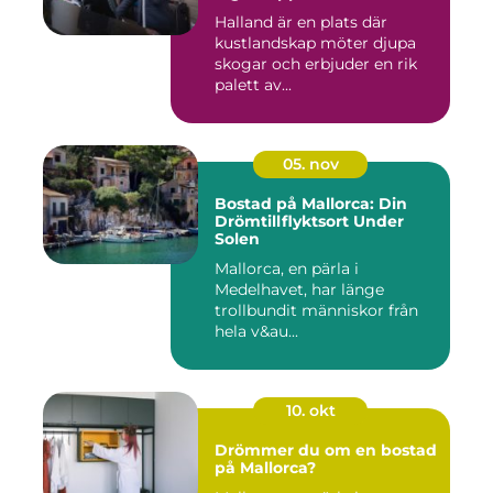
Halland är en plats där
kustlandskap möter djupa
skogar och erbjuder en rik
palett av...
05. nov
Bostad på Mallorca: Din
Drömtillflyktsort Under
Solen
Mallorca, en pärla i
Medelhavet, har länge
trollbundit människor från
hela v&au...
10. okt
Drömmer du om en bostad
på Mallorca?