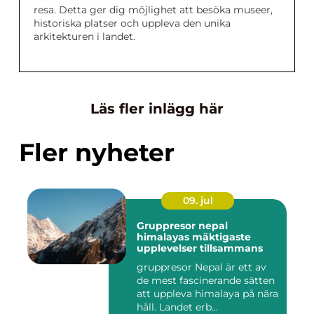
resa. Detta ger dig möjlighet att besöka museer,
historiska platser och uppleva den unika
arkitekturen i landet.
Läs fler inlägg här
Fler nyheter
09. jul
Gruppresor nepal
himalayas mäktigaste
upplevelser tillsammans
gruppresor Nepal är ett av
de mest fascinerande sätten
att uppleva himalaya på nära
håll. Landet erb...