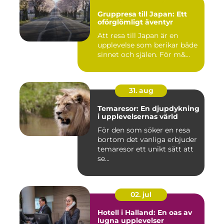
Gruppresa till Japan: Ett
oförglömligt äventyr
Att resa till Japan är en
upplevelse som berikar både
sinnet och själen. För m&...
31. aug
Temaresor: En djupdykning
i upplevelsernas värld
För den som söker en resa
bortom det vanliga erbjuder
temaresor ett unikt sätt att
se...
02. jul
Hotell i Halland: En oas av
lugna upplevelser