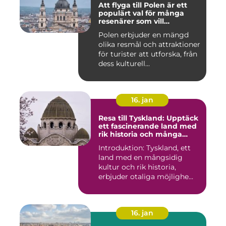
Att flyga till Polen är ett
populärt val för många
resenärer som vill
upptäcka det vackra landet
Polen erbjuder en mängd
och dess rika historia
olika resmål och attraktioner
för turister att utforska, från
dess kulturell...
16. jan
Resa till Tyskland: Upptäck
ett fascinerande land med
rik historia och många
möjligheter
Introduktion: Tyskland, ett
land med en mångsidig
kultur och rik historia,
erbjuder otaliga möjlighe...
16. jan