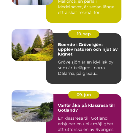
Mallorca, en pärla i
Medelhavet, är sedan länge
ett älskat resmål för...
10. sep
Boende i Grövelsjön:
upplev naturen och njut av
lugnet
Grövelsjön är en idyllisk by
som är belägen i norra
Dalarna, på gr&au...
09. jun
Varför åka på klassresa till
Gotland?
En klassresa till Gotland
erbjuder en unik möjlighet
att utforska en av Sveriges