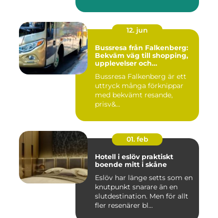
12. jun
Bussresa från Falkenberg:
Bekväm väg till shopping,
upplevelser och
gemenskap
Bussresa Falkenberg är ett
uttryck många förknippar
med bekvämt resande,
prisv&...
01. feb
Hotell i eslöv praktiskt
boende mitt i skåne
Eslöv har länge setts som en
knutpunkt snarare än en
slutdestination. Men för allt
fler resenärer bl...