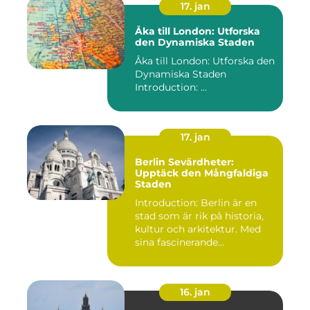
17. jan
Åka till London: Utforska
den Dynamiska Staden
Åka till London: Utforska den
Dynamiska Staden
Introduction: ...
17. jan
Berlin Sevärdheter:
Upptäck den Mångfaldiga
Staden
Introduction: Berlin är en
stad som är rik på historia,
kultur och arkitektur. Med
sina fascinerande...
16. jan