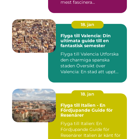
mest fascinera...
18. jan
Flyga till Valencia: Din
ultimata guide till en
fantastisk semester
Flyga till Valencia Utforska
den charmiga spanska
staden Översikt över
Valencia: En stad att uppt...
18. jan
Flyga till Italien - En
Fördjupande Guide för
Resenärer
Flyga till Italien: En
Fördjupande Guide för
Resenärer Italien är känt för