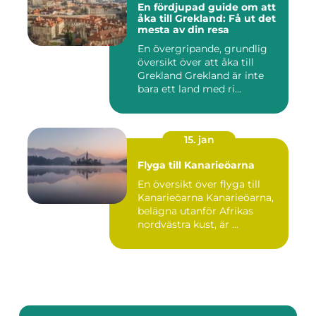
En fördjupad guide om att
åka till Grekland: Få ut det
mesta av din resa
En övergripande, grundlig
översikt över att åka till
Grekland Grekland är inte
bara ett land med ri...
15. jan
Flyga till Kanarieöarna
En översikt över flyga till
Kanarieöarna Kanarieöarna,
belägna utanför Afrikas
nordvästra kust, är ...