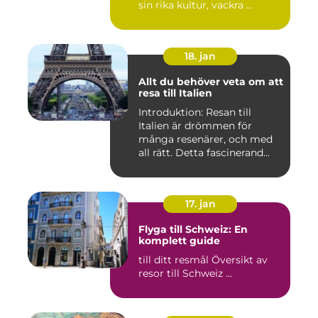
sin rika kultur, vackra ...
18. jan
Allt du behöver veta om att
resa till Italien
Introduktion: Resan till
Italien är drömmen för
många resenärer, och med
all rätt. Detta fascinerand...
17. jan
Flyga till Schweiz: En
komplett guide
till ditt resmål Översikt av
resor till Schweiz ...