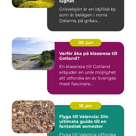
lugnet
Grövelsjön är en idyllisk by
som är belägen i norra
Dalarna, på gr&au...
09. jun
Varför åka på klassresa till
Gotland?
En klassresa till Gotland
erbjuder en unik möjlighet
att utforska en av Sveriges
mest fascinera...
18. jan
Flyga till Valencia: Din
ultimata guide till en
fantastisk semester
Flyga till Valencia Utforska