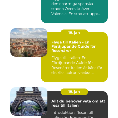
den charmiga spanska
staden Översikt över
Valencia: En stad att uppt...
18. jan
Flyga till Italien - En
Fördjupande Guide för
Resenärer
Flyga till Italien: En
Fördjupande Guide för
Resenärer Italien är känt för
sin rika kultur, vackra ...
18. jan
Allt du behöver veta om att
resa till Italien
Introduktion: Resan till
Italien är drömmen för