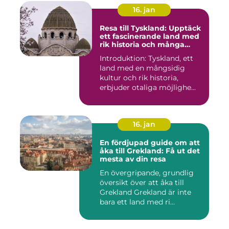
16. jan
Resa till Tyskland: Upptäck
ett fascinerande land med
rik historia och många
möjligheter
Introduktion: Tyskland, ett
land med en mångsidig
kultur och rik historia,
erbjuder otaliga möjlighe...
16. jan
En fördjupad guide om att
åka till Grekland: Få ut det
mesta av din resa
En övergripande, grundlig
översikt över att åka till
Grekland Grekland är inte
bara ett land med ri...