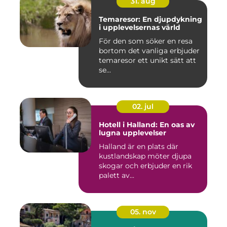
31. aug
Temaresor: En djupdykning
i upplevelsernas värld
För den som söker en resa
bortom det vanliga erbjuder
temaresor ett unikt sätt att
se...
02. jul
Hotell i Halland: En oas av
lugna upplevelser
Halland är en plats där
kustlandskap möter djupa
skogar och erbjuder en rik
palett av...
05. nov