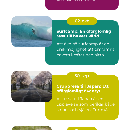
en unik plats för bå...
02. okt
Surfcamp: En oförglömlig
resa till havets värld
Att åka på surfcamp är en
unik möjlighet att omfamna
havets krafter och hitta ...
30. sep
Gruppresa till Japan: Ett
oförglömligt äventyr
Att resa till Japan är en
upplevelse som berikar både
sinnet och själen. För m&...