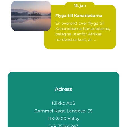
15. jan
Flyga till Kanarieöarna
En översikt över flyga till
Kanarieöarna Kanarieöarna,
belägna utanför Afrikas
nordvästra kust, är ...
Adress