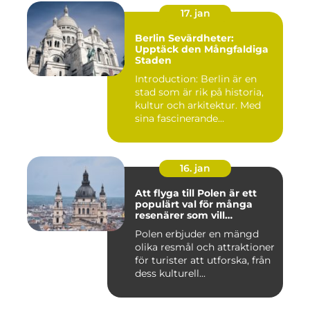
17. jan
Berlin Sevärdheter:
Upptäck den Mångfaldiga
Staden
Introduction: Berlin är en
stad som är rik på historia,
kultur och arkitektur. Med
sina fascinerande...
16. jan
Att flyga till Polen är ett
populärt val för många
resenärer som vill
upptäcka det vackra landet
Polen erbjuder en mängd
och dess rika historia
olika resmål och attraktioner
för turister att utforska, från
dess kulturell...