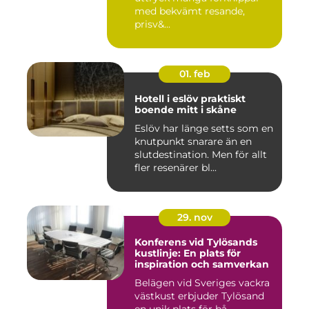
med bekvämt resande,
prisv&...
01. feb
Hotell i eslöv praktiskt
boende mitt i skåne
Eslöv har länge setts som en
knutpunkt snarare än en
slutdestination. Men för allt
fler resenärer bl...
29. nov
Konferens vid Tylösands
kustlinje: En plats för
inspiration och samverkan
Belägen vid Sveriges vackra
västkust erbjuder Tylösand