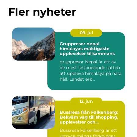
Fler nyheter
09. jul
Gruppresor nepal
himalayas mäktigaste
upplevelser tillsammans
gruppresor Nepal är ett av
de mest fascinerande sätten
att uppleva himalaya på nära
håll. Landet erb...
12. jun
Bussresa från Falkenberg:
Bekväm väg till shopping,
upplevelser och
gemenskap
Bussresa Falkenberg är ett
uttryck många förknippar