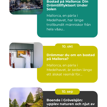
Bostad på Mallorca: Din
Drömtillflyktsort Under
Solen
Mallorca, en pärla i
Medelhavet, har länge
trollbundit människor från
hela v&au...
10. okt
Drömmer du om en bostad
på Mallorca?
Mallorca, en pärla i
Medelhavet, är sedan länge
ett älskat resmål för...
10. sep
Boende i Grövelsjön:
upplev naturen och njut av