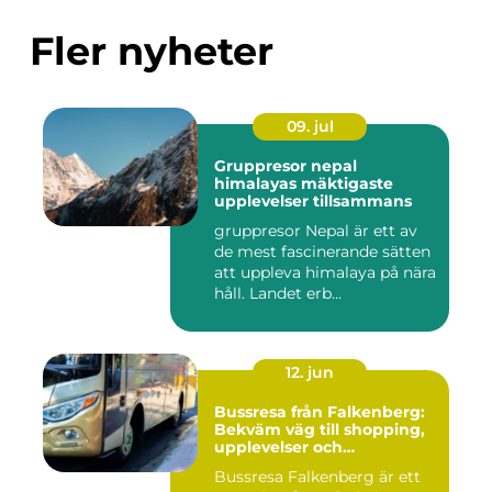
Fler nyheter
09. jul
Gruppresor nepal
himalayas mäktigaste
upplevelser tillsammans
gruppresor Nepal är ett av
de mest fascinerande sätten
att uppleva himalaya på nära
håll. Landet erb...
12. jun
Bussresa från Falkenberg:
Bekväm väg till shopping,
upplevelser och
gemenskap
Bussresa Falkenberg är ett