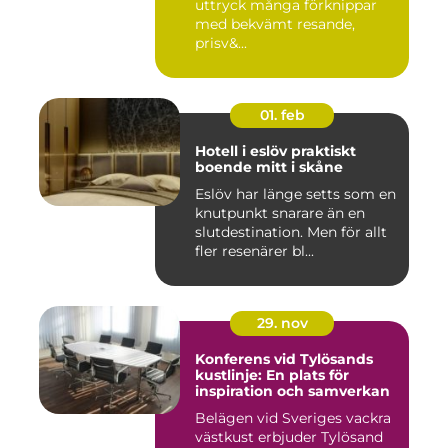
uttryck många förknippar
med bekvämt resande,
prisv&...
01. feb
Hotell i eslöv praktiskt
boende mitt i skåne
Eslöv har länge setts som en
knutpunkt snarare än en
slutdestination. Men för allt
fler resenärer bl...
29. nov
Konferens vid Tylösands
kustlinje: En plats för
inspiration och samverkan
Belägen vid Sveriges vackra
västkust erbjuder Tylösand