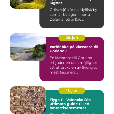
lugnet
Grövelsjön är en idyllisk by
som är belägen i norra
Dalarna, på gr&au...
09. jun
Varför åka på klassresa till
Gotland?
En klassresa till Gotland
erbjuder en unik möjlighet
att utforska en av Sveriges
mest fascinera...
18. jan
Flyga till Valencia: Din
ultimata guide till en
fantastisk semester