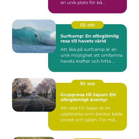
en unik plats för bå...
02. okt
Surfcamp: En oförglömlig
resa till havets värld
Att åka på surfcamp är en
unik möjlighet att omfamna
havets krafter och hitta ...
30. sep
Gruppresa till Japan: Ett
oförglömligt äventyr
Att resa till Japan är en
upplevelse som berikar både
sinnet och själen. För m&...