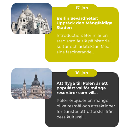
17. jan
Berlin Sevärdheter:
Upptäck den Mångfaldiga
Staden
Introduction: Berlin är en
stad som är rik på historia,
kultur och arkitektur. Med
sina fascinerande...
16. jan
Att flyga till Polen är ett
populärt val för många
resenärer som vill
upptäcka det vackra landet
Polen erbjuder en mängd
och dess rika historia
olika resmål och attraktioner
för turister att utforska, från
dess kulturell...