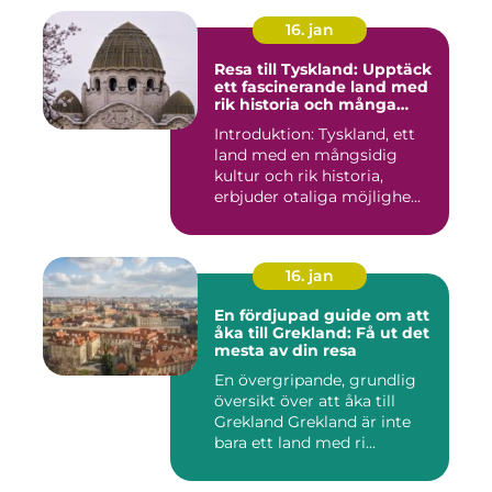
16. jan
Resa till Tyskland: Upptäck
ett fascinerande land med
rik historia och många
möjligheter
Introduktion: Tyskland, ett
land med en mångsidig
kultur och rik historia,
erbjuder otaliga möjlighe...
16. jan
En fördjupad guide om att
åka till Grekland: Få ut det
mesta av din resa
En övergripande, grundlig
översikt över att åka till
Grekland Grekland är inte
bara ett land med ri...