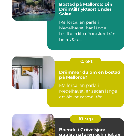
Bostad på Mallorca: Din
Drömtillflyktsort Under
Solen
Mallorca, en pärla i
Medelhavet, har länge
trollbundit människor från
hela v&au...
10. okt
Drömmer du om en bostad
på Mallorca?
Mallorca, en pärla i
Medelhavet, är sedan länge
ett älskat resmål för...
10. sep
Boende i Grövelsjön:
upplev naturen och njut av