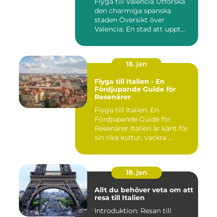
Flyga till Valencia Utforska
den charmiga spanska
staden Översikt över
Valencia: En stad att uppt...
18. jan
Flyga till Italien - En
Fördjupande Guide för
Resenärer
Flyga till Italien: En
Fördjupande Guide för
Resenärer Italien är känt för
sin rika kultur, vackra ...
18. jan
Allt du behöver veta om att
resa till Italien
Introduktion: Resan till