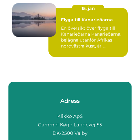
15. jan
Flyga till Kanarieöarna
En översikt över flyga till
Kanarieöarna Kanarieöarna,
belägna utanför Afrikas
nordvästra kust, är ...
Adress