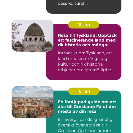
dess kulturell...
16. jan
Resa till Tyskland: Upptäck
ett fascinerande land med
rik historia och många
möjligheter
Introduktion: Tyskland, ett
land med en mångsidig
kultur och rik historia,
erbjuder otaliga möjlighe...
16. jan
En fördjupad guide om att
åka till Grekland: Få ut det
mesta av din resa
En övergripande, grundlig
översikt över att åka till
Grekland Grekland är inte