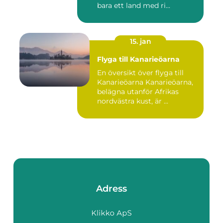
bara ett land med ri...
15. jan
Flyga till Kanarieöarna
En översikt över flyga till
Kanarieöarna Kanarieöarna,
belägna utanför Afrikas
nordvästra kust, är ...
Adress