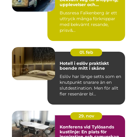
upplevelser och
gemenskap
Bussresa Falkenberg är ett
uttryck många förknippar
med bekvämt resande,
prisv&...
01. feb
Hotell i eslöv praktiskt
boende mitt i skåne
Eslöv har länge setts som en
knutpunkt snarare än en
slutdestination. Men för allt
fler resenärer bl...
29. nov
Konferens vid Tylösands
kustlinje: En plats för
inspiration och samverkan