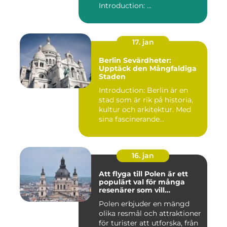
Introduction: ...
17. jan
Berlin Sevärdheter:
Upptäck den Mångfaldiga
Staden
Introduction: Berlin är en
stad som är rik på historia,
kultur och arkitektur. Med
sina fascinerande...
16. jan
Att flyga till Polen är ett
populärt val för många
resenärer som vill
upptäcka det vackra landet
Polen erbjuder en mängd
och dess rika historia
olika resmål och attraktioner
för turister att utforska, från