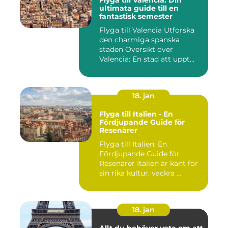
ultimata guide till en
fantastisk semester
Flyga till Valencia Utforska
den charmiga spanska
staden Översikt över
Valencia: En stad att uppt...
18. jan
Flyga till Italien - En
Fördjupande Guide för
Resenärer
Flyga till Italien: En
Fördjupande Guide för
Resenärer Italien är känt för
sin rika kultur, vackra ...
18. jan
Allt du behöver veta om att