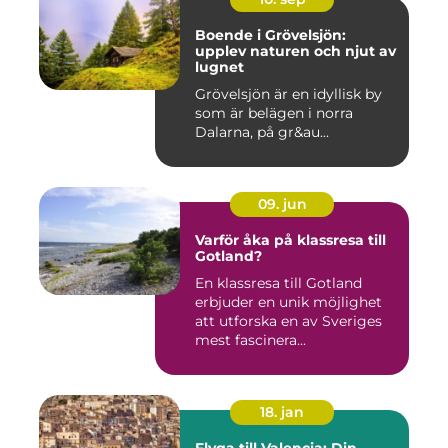
Boende i Grövelsjön:
upplev naturen och njut av
lugnet
Grövelsjön är en idyllisk by
som är belägen i norra
Dalarna, på gr&au...
09. jun
Varför åka på klassresa till
Gotland?
En klassresa till Gotland
erbjuder en unik möjlighet
att utforska en av Sveriges
mest fascinera...
18. jan
Flyga till Valencia: Din