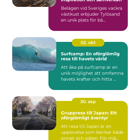
Belägen vid Sveriges vackra
västkust erbjuder Tylösand
en unik plats för bå...
02. okt
Surfcamp: En oförglömlig
resa till havets värld
Att åka på surfcamp är en
unik möjlighet att omfamna
havets krafter och hitta ...
30. sep
Gruppresa till Japan: Ett
oförglömligt äventyr
Att resa till Japan är en
upplevelse som berikar både
sinnet och själen. För m&...