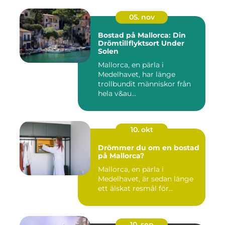
05. nov
Bostad på Mallorca: Din
Drömtillflyktsort Under
Solen
Mallorca, en pärla i
Medelhavet, har länge
trollbundit människor från
hela v&au...
10. okt
Drömmer du om en bostad
på Mallorca?
Mallorca, en pärla i
Medelhavet, är sedan länge
ett älskat resmål för...
10. sep