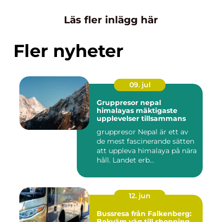
Läs fler inlägg här
Fler nyheter
09. jul
Gruppresor nepal
himalayas mäktigaste
upplevelser tillsammans
gruppresor Nepal är ett av
de mest fascinerande sätten
att uppleva himalaya på nära
håll. Landet erb...
12. jun
Bussresa från Falkenberg:
Bekväm väg till shopping,