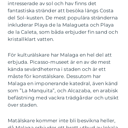
intresserade av sol och hav finns det
fantastiska stränder att besöka längs Costa
del Sol-kusten. De mest populära stränderna
inkluderar Playa de la Malagueta och Playa
de la Caleta, som båda erbjuder fin sand och
kristallklart vatten.
För kulturälskare har Malaga en hel del att
erbjuda. Picasso-museet är en av de mest
kända sevärdheterna i staden och är ett
måste för konstälskare. Dessutom har
Malaga en imponerande katedral, även känd
som ”La Manquita”, och Alcazaba, en arabisk
befästning med vackra trädgårdar och utsikt
över staden.
Matälskare kommer inte bli besvikna heller,
då Malaga erbjuder ett brett utbud av lokala