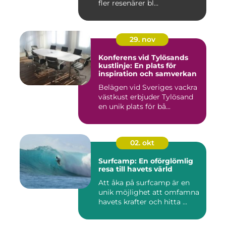
fler resenärer bl...
29. nov
Konferens vid Tylösands
kustlinje: En plats för
inspiration och samverkan
Belägen vid Sveriges vackra
västkust erbjuder Tylösand
en unik plats för bå...
02. okt
Surfcamp: En oförglömlig
resa till havets värld
Att åka på surfcamp är en
unik möjlighet att omfamna
havets krafter och hitta ...