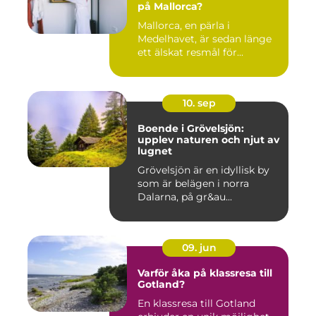
på Mallorca?
Mallorca, en pärla i
Medelhavet, är sedan länge
ett älskat resmål för...
10. sep
Boende i Grövelsjön:
upplev naturen och njut av
lugnet
Grövelsjön är en idyllisk by
som är belägen i norra
Dalarna, på gr&au...
09. jun
Varför åka på klassresa till
Gotland?
En klassresa till Gotland