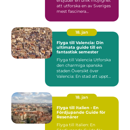
erbjuder en unik möjlighet
att utforska en av Sveriges
mest fascinera...
18. jan
Flyga till Valencia: Din
ultimata guide till en
fantastisk semester
Flyga till Valencia Utforska
den charmiga spanska
staden Översikt över
Valencia: En stad att uppt...
18. jan
Flyga till Italien - En
Fördjupande Guide för
Resenärer
Flyga till Italien: En