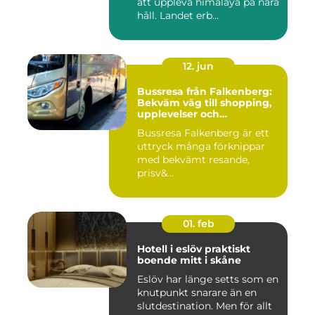
att uppleva himalaya på nära
håll. Landet erb...
12. jun
Bussresa från Falkenberg:
Bekväm väg till shopping,
upplevelser och
gemenskap
Bussresa Falkenberg är ett
uttryck många förknippar
med bekvämt resande,
prisv&...
01. feb
Hotell i eslöv praktiskt
boende mitt i skåne
Eslöv har länge setts som en
knutpunkt snarare än en
slutdestination. Men för allt