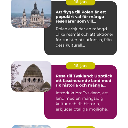
16. jan
Att flyga till Polen är ett
populärt val för många
resenärer som vill
upptäcka det vackra landet
Polen erbjuder en mängd
och dess rika historia
olika resmål och attraktioner
för turister att utforska, från
dess kulturell...
16. jan
Resa till Tyskland: Upptäck
ett fascinerande land med
rik historia och många
möjligheter
Introduktion: Tyskland, ett
land med en mångsidig
kultur och rik historia,
erbjuder otaliga möjlighe...