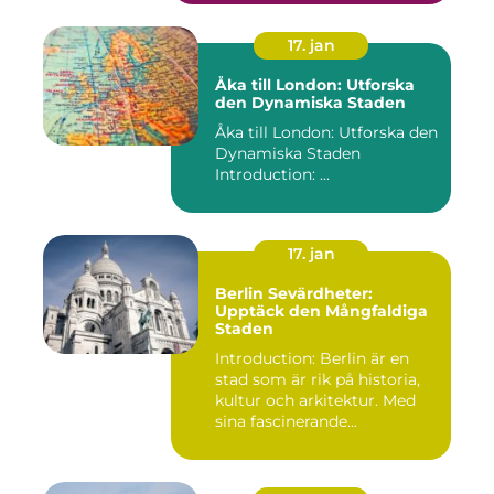
17. jan
Åka till London: Utforska
den Dynamiska Staden
Åka till London: Utforska den
Dynamiska Staden
Introduction: ...
17. jan
Berlin Sevärdheter:
Upptäck den Mångfaldiga
Staden
Introduction: Berlin är en
stad som är rik på historia,
kultur och arkitektur. Med
sina fascinerande...