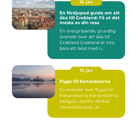
16. jan
En fördjupad guide om att
åka till Grekland: Få ut det
mesta av din resa
En övergripande, grundlig
översikt över att åka till
Grekland Grekland är inte
bara ett land med ri...
15. jan
Flyga till Kanarieöarna
En översikt över flyga till
Kanarieöarna Kanarieöarna,
belägna utanför Afrikas
nordvästra kust, är ...