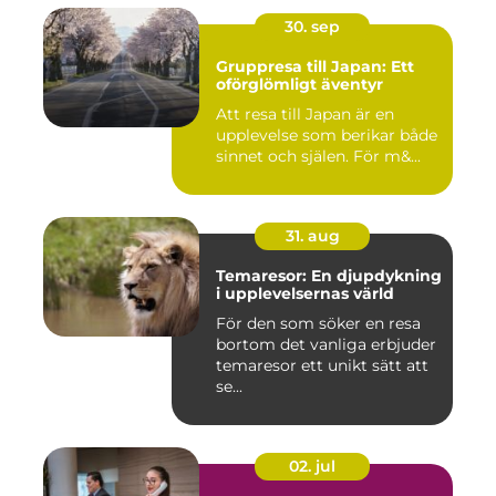
30. sep
Gruppresa till Japan: Ett
oförglömligt äventyr
Att resa till Japan är en
upplevelse som berikar både
sinnet och själen. För m&...
31. aug
Temaresor: En djupdykning
i upplevelsernas värld
För den som söker en resa
bortom det vanliga erbjuder
temaresor ett unikt sätt att
se...
02. jul