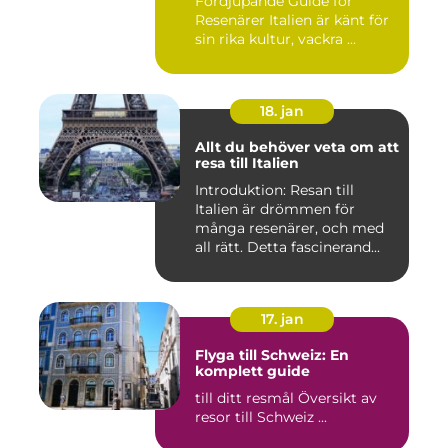
Fördjupande Guide för
Resenärer Italien är känt för
sin rika kultur, vackra ...
18. jan
Allt du behöver veta om att
resa till Italien
Introduktion: Resan till
Italien är drömmen för
många resenärer, och med
all rätt. Detta fascinerand...
17. jan
Flyga till Schweiz: En
komplett guide
till ditt resmål Översikt av
resor till Schweiz ...