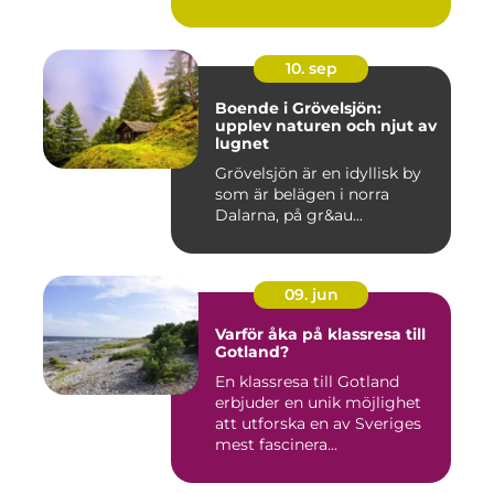
10. sep
Boende i Grövelsjön:
upplev naturen och njut av
lugnet
Grövelsjön är en idyllisk by
som är belägen i norra
Dalarna, på gr&au...
09. jun
Varför åka på klassresa till
Gotland?
En klassresa till Gotland
erbjuder en unik möjlighet
att utforska en av Sveriges
mest fascinera...