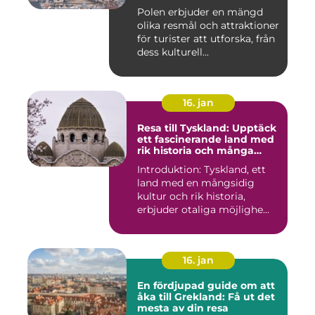
upptäcka det vackra landet
Polen erbjuder en mängd
och dess rika historia
olika resmål och attraktioner
för turister att utforska, från
dess kulturell...
16. jan
Resa till Tyskland: Upptäck
ett fascinerande land med
rik historia och många
möjligheter
Introduktion: Tyskland, ett
land med en mångsidig
kultur och rik historia,
erbjuder otaliga möjlighe...
16. jan
En fördjupad guide om att
åka till Grekland: Få ut det
mesta av din resa