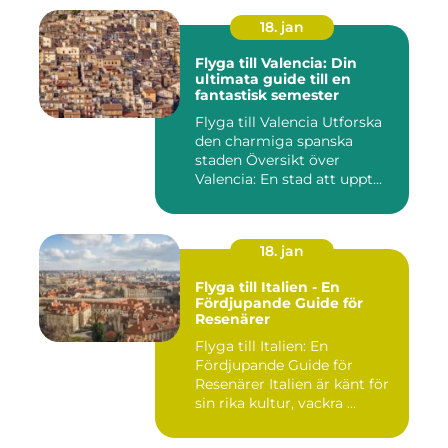
18. jan
Flyga till Valencia: Din
ultimata guide till en
fantastisk semester
Flyga till Valencia Utforska
den charmiga spanska
staden Översikt över
Valencia: En stad att uppt...
18. jan
Flyga till Italien - En
Fördjupande Guide för
Resenärer
Flyga till Italien: En
Fördjupande Guide för
Resenärer Italien är känt för
sin rika kultur, vackra ...