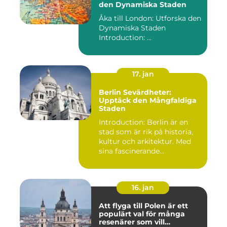
den Dynamiska Staden
Åka till London: Utforska den
Dynamiska Staden
Introduction: ...
17. jan
Berlin Sevärdheter:
Upptäck den Mångfaldiga
Staden
Introduction: Berlin är en
stad som är rik på historia,
kultur och arkitektur. Med
sina fascinerande...
16. jan
Att flyga till Polen är ett
populärt val för många
resenärer som vill