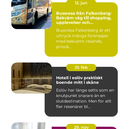
12. jun
Bussresa från Falkenberg:
Bekväm väg till shopping,
upplevelser och
gemenskap
Bussresa Falkenberg är ett
uttryck många förknippar
med bekvämt resande,
prisv&...
01. feb
Hotell i eslöv praktiskt
boende mitt i skåne
Eslöv har länge setts som en
knutpunkt snarare än en
slutdestination. Men för allt
fler resenärer bl...
29. nov