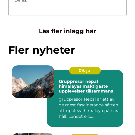
Dales.
Läs fler inlägg här
Fler nyheter
09. jul
Gruppresor nepal
himalayas mäktigaste
upplevelser tillsammans
gruppresor Nepal är ett av
de mest fascinerande sätten
att uppleva himalaya på nära
håll. Landet erb...