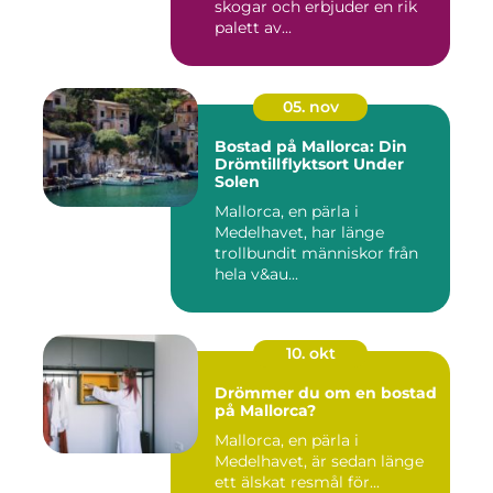
skogar och erbjuder en rik
palett av...
05. nov
Bostad på Mallorca: Din
Drömtillflyktsort Under
Solen
Mallorca, en pärla i
Medelhavet, har länge
trollbundit människor från
hela v&au...
10. okt
Drömmer du om en bostad
på Mallorca?
Mallorca, en pärla i
Medelhavet, är sedan länge
ett älskat resmål för...