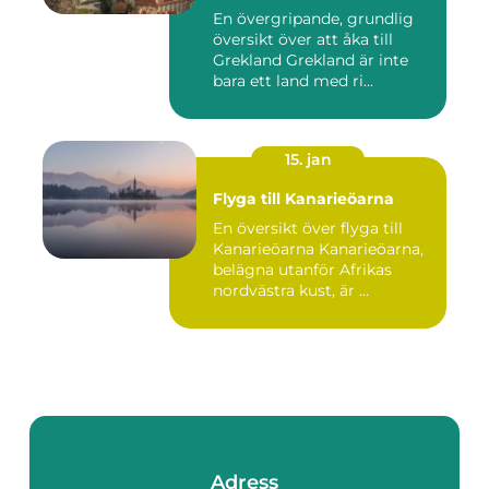
En övergripande, grundlig
översikt över att åka till
Grekland Grekland är inte
bara ett land med ri...
15. jan
Flyga till Kanarieöarna
En översikt över flyga till
Kanarieöarna Kanarieöarna,
belägna utanför Afrikas
nordvästra kust, är ...
Adress