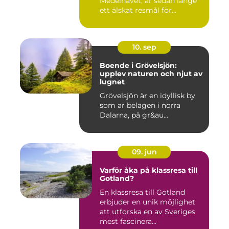
Medelhavet, är sedan länge
ett älskat resmål för...
10. sep
Boende i Grövelsjön:
upplev naturen och njut av
lugnet
Grövelsjön är en idyllisk by
som är belägen i norra
Dalarna, på gr&au...
09. jun
Varför åka på klassresa till
Gotland?
En klassresa till Gotland
erbjuder en unik möjlighet
att utforska en av Sveriges
mest fascinera...