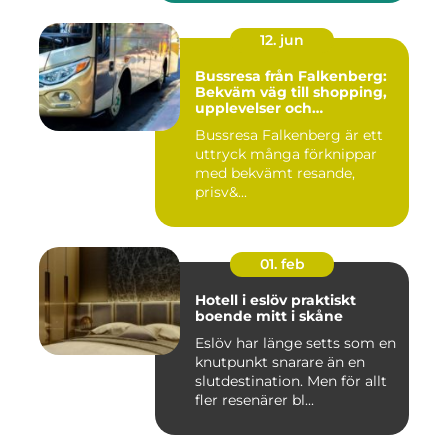
12. jun
Bussresa från Falkenberg:
Bekväm väg till shopping,
upplevelser och
gemenskap
Bussresa Falkenberg är ett
uttryck många förknippar
med bekvämt resande,
prisv&...
01. feb
Hotell i eslöv praktiskt
boende mitt i skåne
Eslöv har länge setts som en
knutpunkt snarare än en
slutdestination. Men för allt
fler resenärer bl...