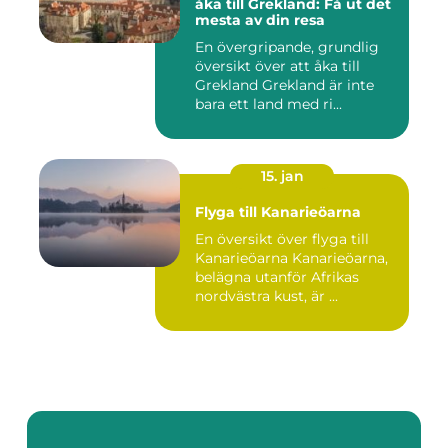
åka till Grekland: Få ut det
mesta av din resa
En övergripande, grundlig
översikt över att åka till
Grekland Grekland är inte
bara ett land med ri...
15. jan
Flyga till Kanarieöarna
En översikt över flyga till
Kanarieöarna Kanarieöarna,
belägna utanför Afrikas
nordvästra kust, är ...