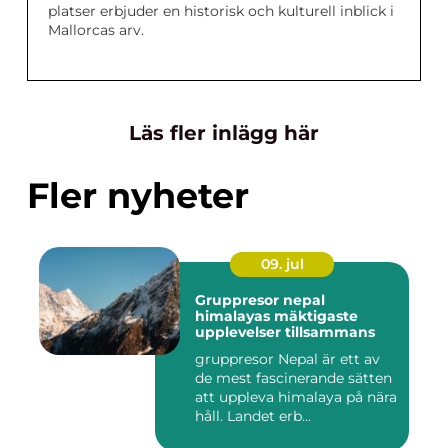
platser erbjuder en historisk och kulturell inblick i
Mallorcas arv.
Läs fler inlägg här
Fler nyheter
09. jul
Gruppresor nepal
himalayas mäktigaste
upplevelser tillsammans
gruppresor Nepal är ett av
de mest fascinerande sätten
att uppleva himalaya på nära
håll. Landet erb...