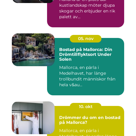
kustlandskap möter djupa
skogar och erbjuder en rik
palett av...
05. nov
Bostad på Mallorca: Din
Drömtillflyktsort Under
Solen
Mallorca, en pärla i
Medelhavet, har länge
trollbundit människor från
hela v&au...
10. okt
Drömmer du om en bostad
på Mallorca?
Mallorca, en pärla i