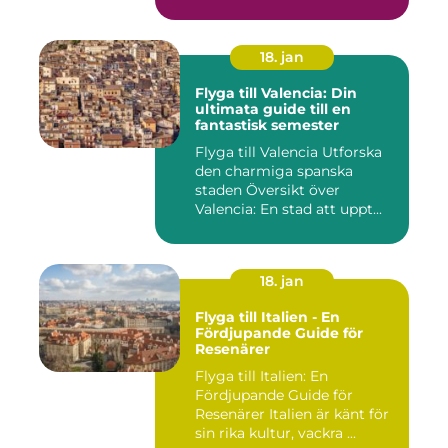
18. jan
Flyga till Valencia: Din
ultimata guide till en
fantastisk semester
Flyga till Valencia Utforska
den charmiga spanska
staden Översikt över
Valencia: En stad att uppt...
18. jan
Flyga till Italien - En
Fördjupande Guide för
Resenärer
Flyga till Italien: En
Fördjupande Guide för
Resenärer Italien är känt för
sin rika kultur, vackra ...