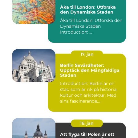
Åka till London: Utforska
den Dynamiska Staden
Åka till London: Utforska den
Dynamiska Staden
Introduction: ...
17. jan
Berlin Sevärdheter:
Upptäck den Mångfaldiga
Staden
Introduction: Berlin är en
stad som är rik på historia,
kultur och arkitektur. Med
sina fascinerande...
16. jan
Att flyga till Polen är ett