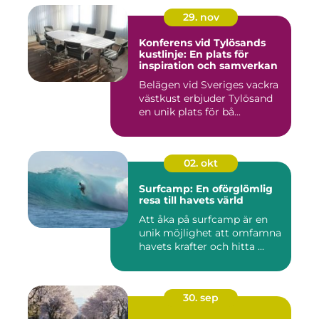
29. nov
Konferens vid Tylösands
kustlinje: En plats för
inspiration och samverkan
Belägen vid Sveriges vackra
västkust erbjuder Tylösand
en unik plats för bå...
02. okt
Surfcamp: En oförglömlig
resa till havets värld
Att åka på surfcamp är en
unik möjlighet att omfamna
havets krafter och hitta ...
30. sep