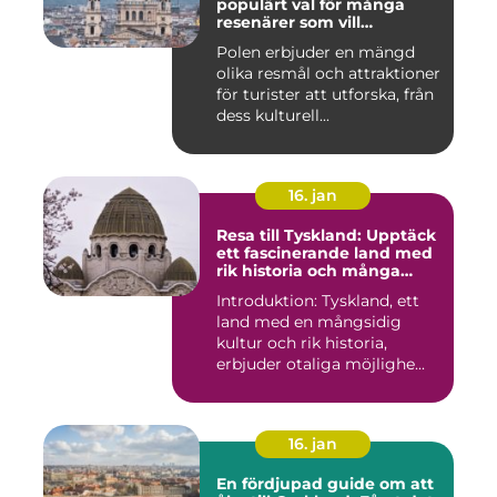
populärt val för många
resenärer som vill
upptäcka det vackra landet
Polen erbjuder en mängd
och dess rika historia
olika resmål och attraktioner
för turister att utforska, från
dess kulturell...
16. jan
Resa till Tyskland: Upptäck
ett fascinerande land med
rik historia och många
möjligheter
Introduktion: Tyskland, ett
land med en mångsidig
kultur och rik historia,
erbjuder otaliga möjlighe...
16. jan
En fördjupad guide om att