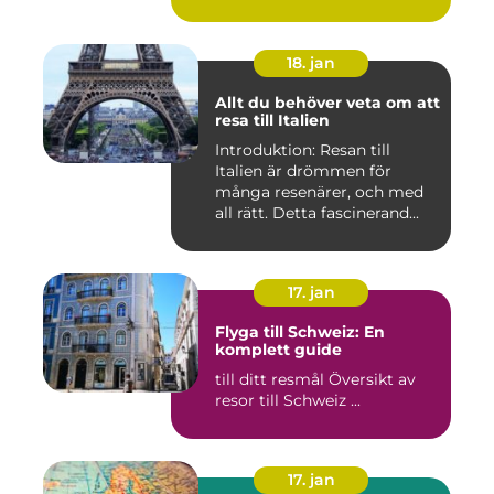
18. jan
Allt du behöver veta om att
resa till Italien
Introduktion: Resan till
Italien är drömmen för
många resenärer, och med
all rätt. Detta fascinerand...
17. jan
Flyga till Schweiz: En
komplett guide
till ditt resmål Översikt av
resor till Schweiz ...
17. jan