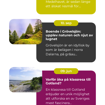
Medelhavet, är sedan länge
ett älskat resmål för...
10. sep
Boende i Grövelsjön:
upplev naturen och njut av
lugnet
Grövelsjön är en idyllisk by
som är belägen i norra
Dalarna, på gr&au...
09. jun
Varför åka på klassresa till
Gotland?
En klassresa till Gotland
erbjuder en unik möjlighet
att utforska en av Sveriges
mest fascinera...