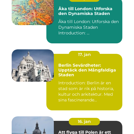
Åka till London: Utforska
den Dynamiska Staden
Åka till London: Utforska den
Dynamiska Staden
Introduction: ...
17. jan
Berlin Sevärdheter:
Upptäck den Mångfaldiga
Staden
Introduction: Berlin är en
stad som är rik på historia,
kultur och arkitektur. Med
sina fascinerande...
16. jan
Att flyga till Polen är ett