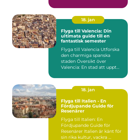
18. jan
Flyga till Valencia: Din
ultimata guide till en
fantastisk semester
Flyga till Valencia Utforska
den charmiga spanska
staden Översikt över
Valencia: En stad att uppt...
18. jan
Flyga till Italien - En
Fördjupande Guide för
Resenärer
Flyga till Italien: En
Fördjupande Guide för
Resenärer Italien är känt för
sin rika kultur, vackra ...