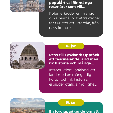
populärt val för många
resenärer som vill
upptäcka det vackra landet
Polen erbjuder en mängd
och dess rika historia
olika resmål och attraktioner
för turister att utforska, från
dess kulturell...
16. jan
Resa till Tyskland: Upptäck
ett fascinerande land med
rik historia och många
möjligheter
Introduktion: Tyskland, ett
land med en mångsidig
kultur och rik historia,
erbjuder otaliga möjlighe...
16. jan
En fördjupad guide om att