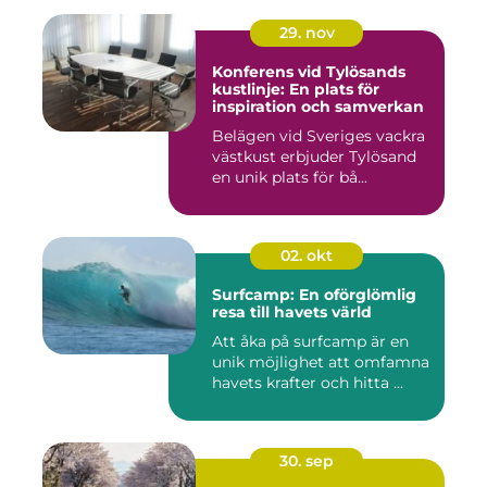
29. nov
Konferens vid Tylösands
kustlinje: En plats för
inspiration och samverkan
Belägen vid Sveriges vackra
västkust erbjuder Tylösand
en unik plats för bå...
02. okt
Surfcamp: En oförglömlig
resa till havets värld
Att åka på surfcamp är en
unik möjlighet att omfamna
havets krafter och hitta ...
30. sep