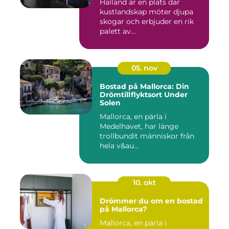
Halland är en plats där
kustlandskap möter djupa
skogar och erbjuder en rik
palett av...
05. nov
Bostad på Mallorca: Din
Drömtillflyktsort Under
Solen
Mallorca, en pärla i
Medelhavet, har länge
trollbundit människor från
hela v&au...
10. okt
Drömmer du om en bostad
på Mallorca?
Mallorca, en pärla i