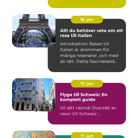
18. jan
Allt du behöver veta om att
resa till Italien
Introduktion: Resan till
Italien är drömmen för
många resenärer, och med
all rätt. Detta fascinerand...
17. jan
Flyga till Schweiz: En
komplett guide
till ditt resmål Översikt av
resor till Schweiz ...
17. jan