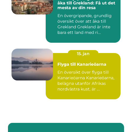
åka till Grekland: Få ut det
mesta av din resa
En övergripande, grundlig
översikt över att åka till
Grekland Grekland är inte
bara ett land med ri...
15. jan
Flyga till Kanarieöarna
En översikt över flyga till
Kanarieöarna Kanarieöarna,
belägna utanför Afrikas
nordvästra kust, är ...