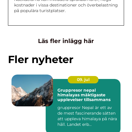
kostnader i vissa destinationer och överbelastning
på populära turistplatser.
Läs fler inlägg här
Fler nyheter
09. jul
Gruppresor nepal
himalayas mäktigaste
upplevelser tillsammans
gruppresor Nepal är ett av
de mest fascinerande sätten
att uppleva himalaya på nära
håll. Landet erb...