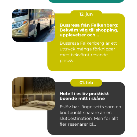
12. jun
Bussresa från Falkenberg:
Bekväm väg till shopping,
upplevelser och
gemenskap
Bussresa Falkenberg är ett
uttryck många förknippar
med bekvämt resande,
prisv&...
01. feb
Hotell i eslöv praktiskt
boende mitt i skåne
Eslöv har länge setts som en
knutpunkt snarare än en
slutdestination. Men för allt
fler resenärer bl...