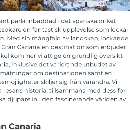
ant pärla inbäddad i det spanska öriket
esökare en fantastisk upplevelse som lockar
den. Med sin mångfald av landskap, lockande
r Gran Canaria en destination som erbjuder
tikel kommer vi att ge en grundlig översikt
aria, inklusive det varierande utbudet av
iva mätningar om destinationen samt en
smöjligheter skiljer sig från varandra. Vi
 resans historia, tillsammans med dess för-
ka djupare in i den fascinerande världen av
an Canaria