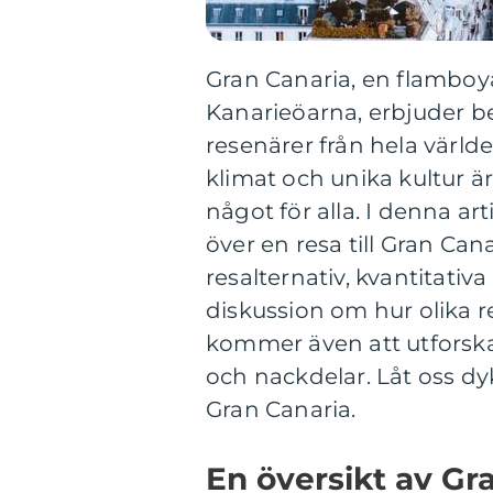
Gran Canaria, en flamboy
Kanarieöarna, erbjuder b
resenärer från hela värl
klimat och unika kultur ä
något för alla. I denna ar
över en resa till Gran Can
resalternativ, kvantitat
diskussion om hur olika re
kommer även att utforska
och nackdelar. Låt oss dy
Gran Canaria.
En översikt av Gr