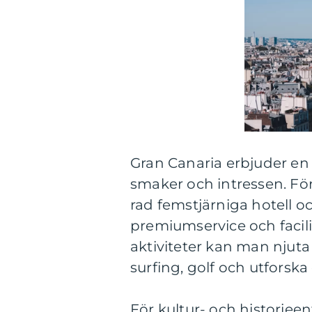
Gran Canaria erbjuder en 
smaker och intressen. Fö
rad femstjärniga hotell 
premiumservice och facili
aktiviteter kan man njuta
surfing, golf och utforsk
För kultur- och historieen