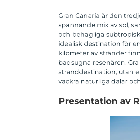
Gran Canaria är den tredj
spännande mix av sol, san
och behagliga subtropiska 
idealisk destination för
kilometer av stränder fin
badsugna resenären. Gran
stranddestination, utan 
vackra naturliga dalar o
Presentation av R