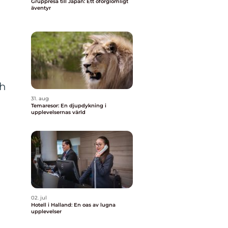
Gruppresa till Japan: Ett oförglömligt
äventyr
ch
31. aug
Temaresor: En djupdykning i
upplevelsernas värld
02. jul
Hotell i Halland: En oas av lugna
upplevelser