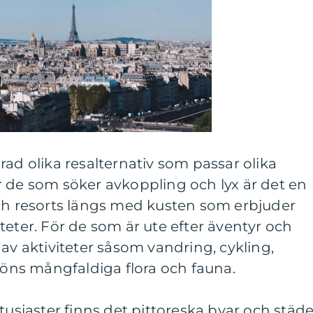
rad olika resalternativ som passar olika
r de som söker avkoppling och lyx är det en
och resorts längs med kusten som erbjuder
teter. För de som är ute efter äventyr och
 av aktiviteter såsom vandring, cykling,
a öns mångfaldiga flora och fauna.
tusiaster finns det pittoreska byar och städe