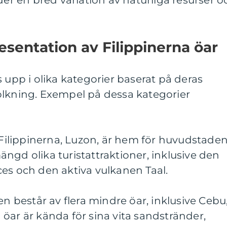
der en bred variation av naturliga resurser o
sentation av Filippinerna öar
 upp i olika kategorier baserat på deras
olkning. Exempel på dessa kategorier
i Filippinerna, Luzon, är hem för huvudstade
ngd olika turistattraktioner, inklusive den
es och den aktiva vulkanen Taal.
en består av flera mindre öar, inklusive Cebu
öar är kända för sina vita sandstränder,