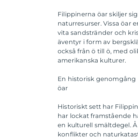
Filippinerna öar skiljer si
naturresurser. Vissa öar 
vita sandstränder och kri
äventyr i form av bergskl
också från ö till ö, med ol
amerikanska kulturer.
En historisk genomgång a
öar
Historiskt sett har Filipp
har lockat framstående h
en kulturell smältdegel. 
konflikter och naturkatas