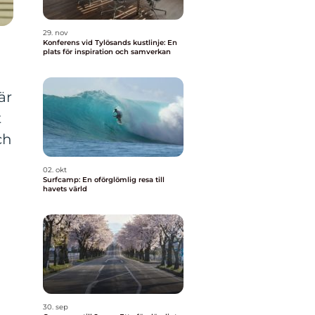
29. nov
Konferens vid Tylösands kustlinje: En
plats för inspiration och samverkan
är
t
ch
02. okt
Surfcamp: En oförglömlig resa till
havets värld
30. sep