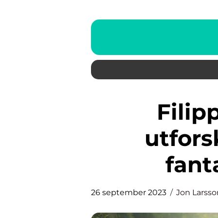
Filippinerna öar: En
utfor
fant
26 september 2023
Jon Larsso