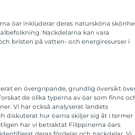
rna öar inkluderar deras natursköna skönhe
okalbefolkning. Nackdelarna kan vara
ch bristen på vatten- och energiresurser i
erat en övergripande, grundlig översikt öve
tforskat de olika typerna av öar som finns oc
ner. Vi har också analyserat landets
 diskuterat hur öarna skiljer sig åt i termer
utligen har vi betraktat Filippinerna öars
identifierat deras fördelar och nackdelar. Vi