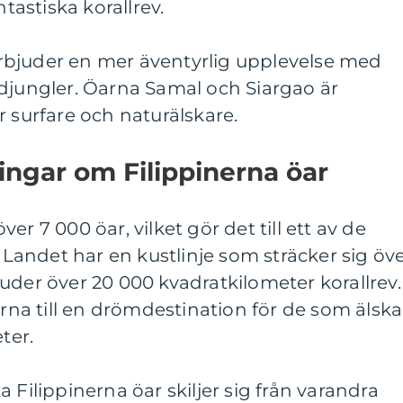
ntastiska korallrev.
rbjuder en mer äventyrlig upplevelse med
 djungler. Öarna Samal och Siargao är
r surfare och naturälskare.
ingar om Filippinerna öar
er 7 000 öar, vilket gör det till ett av de
. Landet har en kustlinje som sträcker sig öv
uder över 20 000 kvadratkilometer korallrev.
erna till en drömdestination för de som älska
ter.
 Filippinerna öar skiljer sig från varandra