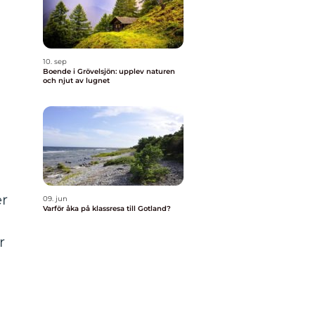
10. sep
Boende i Grövelsjön: upplev naturen
och njut av lugnet
er
09. jun
Varför åka på klassresa till Gotland?
r