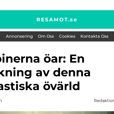
RESAMOT.
se
Annonsering
Om Oss
Cookies
Kontakta Oss
skning av denna
astiska övärld
n
Redaktio