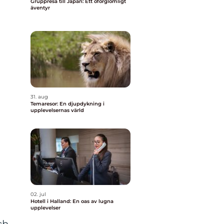
Gruppresa till Japan: Ett oförglömligt
äventyr
31. aug
Temaresor: En djupdykning i
upplevelsernas värld
02. jul
Hotell i Halland: En oas av lugna
upplevelser