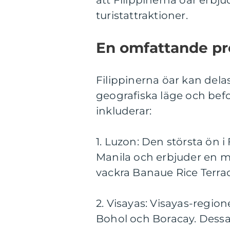
att Filippinerna öar erbju
turistattraktioner.
En omfattande pre
Filippinerna öar kan delas
geografiska läge och bef
inkluderar:
1. Luzon: Den största ön 
Manila och erbjuder en mä
vackra Banaue Rice Terrac
2. Visayas: Visayas-region
Bohol och Boracay. Dessa 