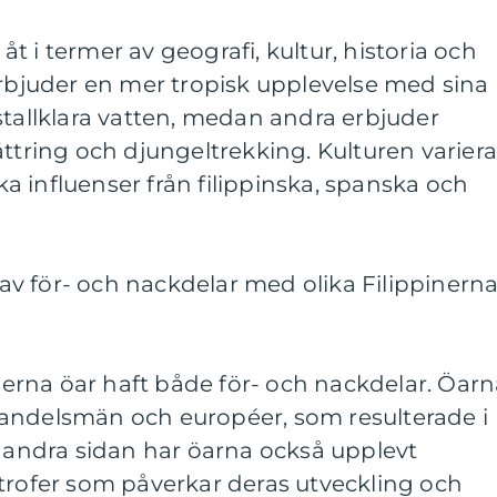
g åt i termer av geografi, kultur, historia och
erbjuder en mer tropisk upplevelse med sina
stallklara vatten, medan andra erbjuder
ättring och djungeltrekking. Kulturen variera
ika influenser från filippinska, spanska och
v för- och nackdelar med olika Filippinern
inerna öar haft både för- och nackdelar. Öar
andelsmän och européer, som resulterade i
Å andra sidan har öarna också upplevt
trofer som påverkar deras utveckling och