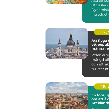
Åka till L
Utforska 
Dynamisk
16. j
Att flyga 
ett populä
många re
som vill 
Polen erb
det vackr
mängd oli
och dess r
och attrak
turister at
från dess k
16. j
En fördju
om att åka
Grekland:
mesta av 