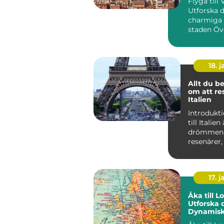
Flyga till 
Utforska 
charmiga 
staden Översikt över
Valencia: 
uppt...
18. j
Allt du b
om att res
Italien
Introdukt
till Italien 
drömmen 
resenärer,
rätt. Detta
fascinerand
17. j
Åka till L
Utforska 
Dynamisk