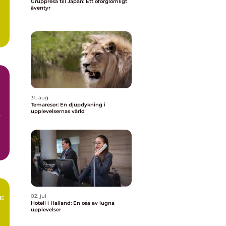
Gruppresa till Japan: Ett oförglömligt
äventyr
a
31. aug
Temaresor: En djupdykning i
upplevelsernas värld
s
n:
02. jul
Hotell i Halland: En oas av lugna
upplevelser