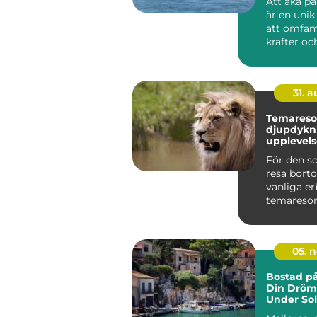
Att åka p
är en unik
att omfam
krafter och 
31. 
Temareso
djupdykni
upplevels
För den s
resa bort
vanliga er
temaresor
sätt att se.
05. 
Bostad på
Din Drömt
Under So