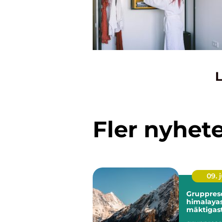
L
Fler nyhet
09. j
Gruppres
himalaya
mäktigas
upplevels