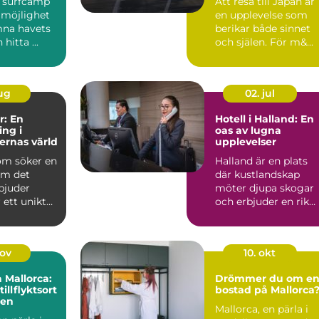
å surfcamp
Att resa till Japan är
 möjlighet
en upplevelse som
na havets
berikar både sinnet
hitta ...
och själen. För m&...
aug
02. jul
r: En
Hotell i Halland: En
ng i
oas av lugna
ernas värld
upplevelser
om söker en
Halland är en plats
om det
där kustlandskap
bjuder
möter djupa skogar
 ett unikt
och erbjuder en rik
..
palett av...
nov
10. okt
 Mallorca:
Drömmer du om e
illflyktsort
bostad på Mallorca
len
Mallorca, en pärla i