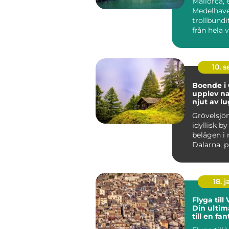
Mallorca, 
Medelhave
trollbund
från hela v
10. 
Boende i 
upplev n
njut av l
Grövelsjön
idyllisk b
belägen i 
Dalarna, p
18. j
Flyga till
Din ultim
till en fan
semester