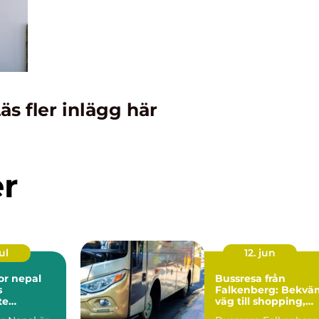
äs fler inlägg här
er
ul
12. jun
or nepal
Bussresa från
s
Falkenberg: Bekvä
te
väg till shopping,
er
upplevelser och