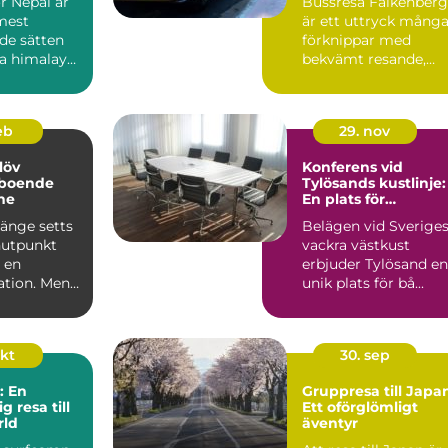
r Nepal är
Bussresa Falkenberg
ans
gemenskap
 mest
är ett uttryck mång
de sätten
förknippar med
va himalaya
bekvämt resande,
ll. Landet
prisv&...
feb
29. nov
slöv
Konferens vid
 boende
Tylösands kustlinje:
åne
En plats för
inspiration och
länge setts
Belägen vid Sverige
samverkan
nutpunkt
vackra västkust
 en
erbjuder Tylösand en
ation. Men
unik plats för bå...
er resenärer
okt
30. sep
: En
Gruppresa till Japa
g resa till
Ett oförglömligt
rld
äventyr