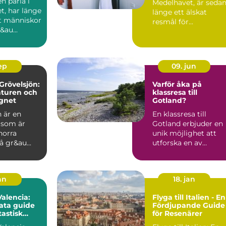
en pärla i
Medelhavet, är seda
t, har länge
länge ett älskat
it människor
resmål för...
&au...
sep
09. jun
Grövelsjön:
Varför åka på
aturen och
klassresa till
ugnet
Gotland?
 är en
En klassresa till
y som är
Gotland erbjuder en
norra
unik möjlighet att
å gr&au...
utforska en av
Sveriges mest
fascinera...
an
18. jan
 Valencia:
Flyga till Italien - En
ata guide
Fördjupande Guide
tastisk
för Resenärer