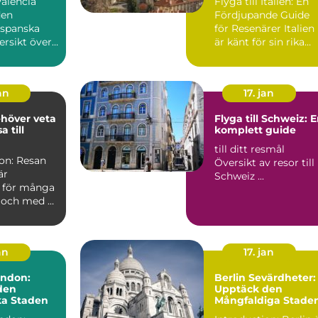
Valencia
Flyga till Italien: En
den
Fördjupande Guide
spanska
för Resenärer Italien
är känt för sin rika
En stad att
kultur, vackra ...
an
17. jan
ehöver veta
Flyga till Schweiz: 
a till
komplett guide
till ditt resmål
ion: Resan
Översikt av resor till
är
Schweiz ...
för många
 och med all
...
an
17. jan
ondon:
Berlin Sevärdheter:
den
Upptäck den
a Staden
Mångfaldiga Stade