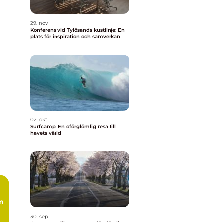
29. nov
Konferens vid Tylösands kustlinje: En
plats för inspiration och samverkan
02. okt
Surfcamp: En oförglömlig resa till
havets värld
m
30. sep