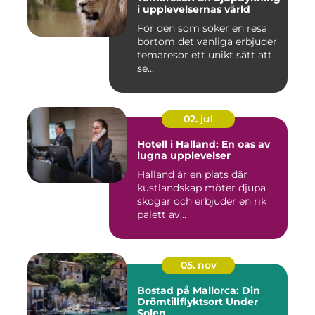
i upplevelsernas värld
För den som söker en resa
bortom det vanliga erbjuder
temaresor ett unikt sätt att
se...
02. jul
Hotell i Halland: En oas av
lugna upplevelser
Halland är en plats där
kustlandskap möter djupa
skogar och erbjuder en rik
palett av...
05. nov
Bostad på Mallorca: Din
Drömtillflyktsort Under
Solen