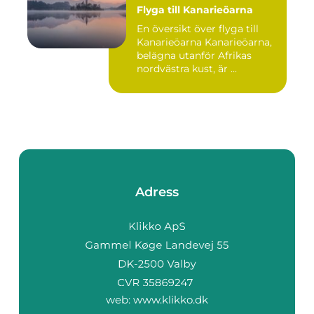
Flyga till Kanarieöarna
En översikt över flyga till
Kanarieöarna Kanarieöarna,
belägna utanför Afrikas
nordvästra kust, är ...
Adress
web:
www.klikko.dk