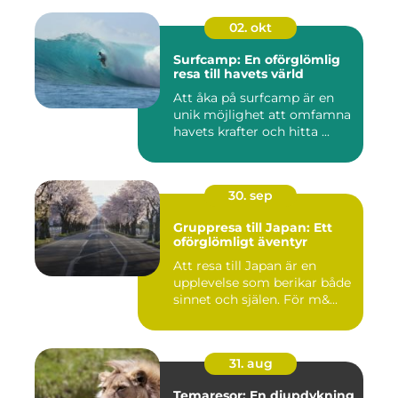
02. okt
Surfcamp: En oförglömlig
resa till havets värld
Att åka på surfcamp är en
unik möjlighet att omfamna
havets krafter och hitta ...
30. sep
Gruppresa till Japan: Ett
oförglömligt äventyr
Att resa till Japan är en
upplevelse som berikar både
sinnet och själen. För m&...
31. aug
Temaresor: En djupdykning