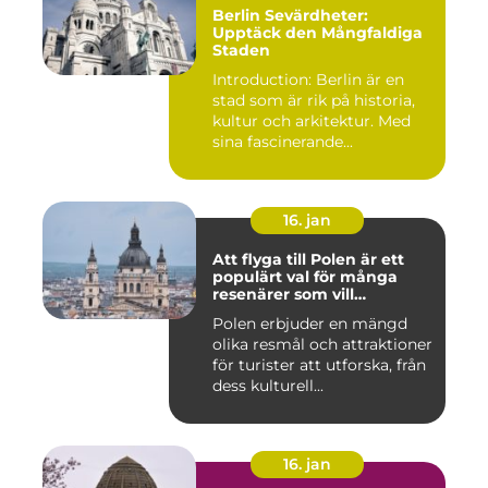
Berlin Sevärdheter:
Upptäck den Mångfaldiga
Staden
Introduction: Berlin är en
stad som är rik på historia,
kultur och arkitektur. Med
sina fascinerande...
16. jan
Att flyga till Polen är ett
populärt val för många
resenärer som vill
upptäcka det vackra landet
Polen erbjuder en mängd
och dess rika historia
olika resmål och attraktioner
för turister att utforska, från
dess kulturell...
16. jan