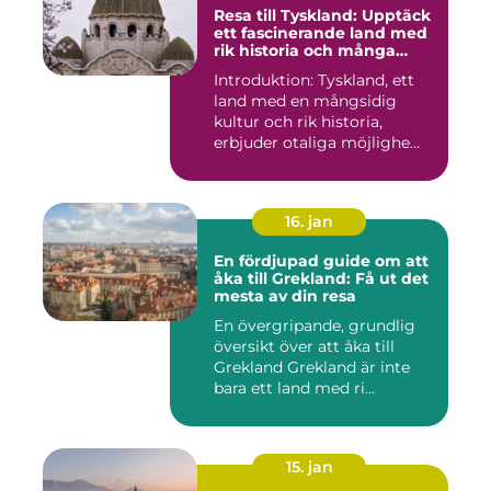
Resa till Tyskland: Upptäck
ett fascinerande land med
rik historia och många
möjligheter
Introduktion: Tyskland, ett
land med en mångsidig
kultur och rik historia,
erbjuder otaliga möjlighe...
16. jan
En fördjupad guide om att
åka till Grekland: Få ut det
mesta av din resa
En övergripande, grundlig
översikt över att åka till
Grekland Grekland är inte
bara ett land med ri...
15. jan