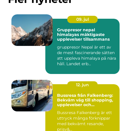
09. jul
Gruppresor nepal
himalayas mäktigaste
upplevelser tillsammans
gruppresor Nepal är ett av
de mest fascinerande sätten
att uppleva himalaya på nära
håll. Landet erb...
12. jun
Bussresa från Falkenberg:
Bekväm väg till shopping,
upplevelser och
gemenskap
Bussresa Falkenberg är ett
uttryck många förknippar
med bekvämt resande,
prisv&...