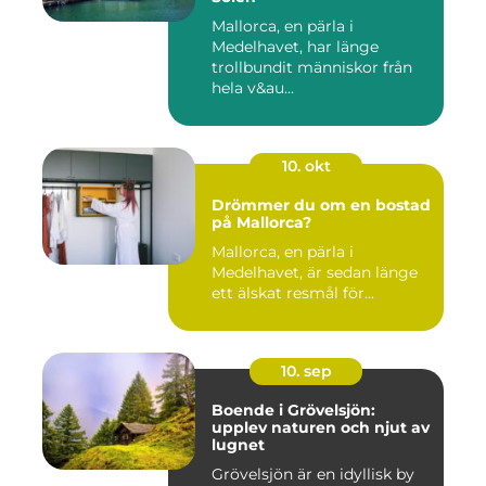
Mallorca, en pärla i
Medelhavet, har länge
trollbundit människor från
hela v&au...
10. okt
Drömmer du om en bostad
på Mallorca?
Mallorca, en pärla i
Medelhavet, är sedan länge
ett älskat resmål för...
10. sep
Boende i Grövelsjön:
upplev naturen och njut av
lugnet
Grövelsjön är en idyllisk by