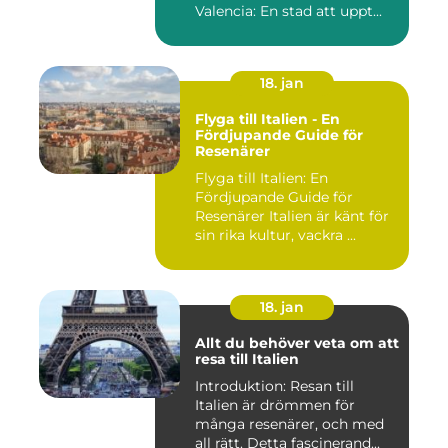
Valencia: En stad att uppt...
18. jan
Flyga till Italien - En
Fördjupande Guide för
Resenärer
Flyga till Italien: En
Fördjupande Guide för
Resenärer Italien är känt för
sin rika kultur, vackra ...
18. jan
Allt du behöver veta om att
resa till Italien
Introduktion: Resan till
Italien är drömmen för
många resenärer, och med
all rätt. Detta fascinerand...