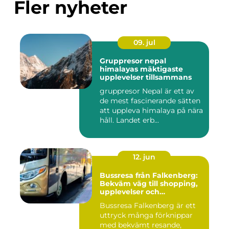
Fler nyheter
09. jul
Gruppresor nepal
himalayas mäktigaste
upplevelser tillsammans
gruppresor Nepal är ett av
de mest fascinerande sätten
att uppleva himalaya på nära
håll. Landet erb...
12. jun
Bussresa från Falkenberg:
Bekväm väg till shopping,
upplevelser och
gemenskap
Bussresa Falkenberg är ett
uttryck många förknippar
med bekvämt resande,