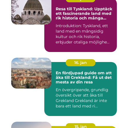
Resa till Tyskland: Upptäck
ett fascinerande land med
rik historia och många
möjligheter
Introduktion: Tyskland, ett
land med en mångsidig
kultur och rik historia,
erbjuder otaliga möjlighe...
16. jan
En fördjupad guide om att
åka till Grekland: Få ut det
mesta av din resa
En övergripande, grundlig
översikt över att åka till
Grekland Grekland är inte
bara ett land med ri...
15. jan