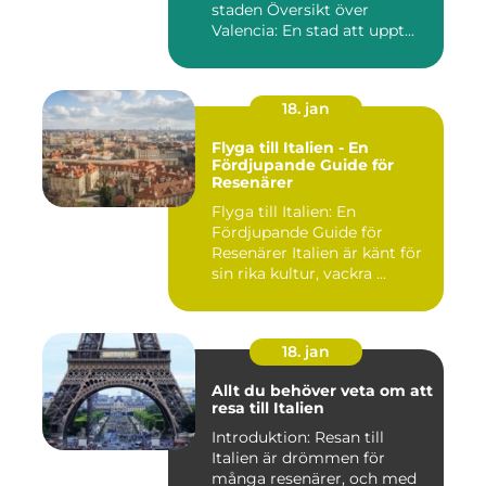
staden Översikt över
Valencia: En stad att uppt...
18. jan
Flyga till Italien - En
Fördjupande Guide för
Resenärer
Flyga till Italien: En
Fördjupande Guide för
Resenärer Italien är känt för
sin rika kultur, vackra ...
18. jan
Allt du behöver veta om att
resa till Italien
Introduktion: Resan till
Italien är drömmen för
många resenärer, och med