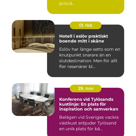
prisv&...
01. feb
Hotell i eslöv praktiskt
boende mitt i skåne
Eslöv har länge setts som en
knutpunkt snarare än en
slutdestination. Men för allt
fler resenärer bl...
29. nov
Konferens vid Tylösands
kustlinje: En plats för
inspiration och samverkan
Belägen vid Sveriges vackra
västkust erbjuder Tylösand
en unik plats för bå...