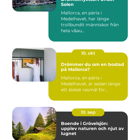
Solen
Mallorca, en pärla i
Medelhavet, har länge
trollbundit människor från
hela v&au...
10. okt
Drömmer du om en bostad
på Mallorca?
Mallorca, en pärla i
Medelhavet, är sedan länge
ett älskat resmål för...
10. sep
Boende i Grövelsjön:
upplev naturen och njut av
lugnet