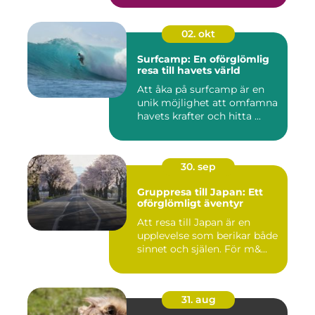
02. okt
Surfcamp: En oförglömlig
resa till havets värld
Att åka på surfcamp är en
unik möjlighet att omfamna
havets krafter och hitta ...
30. sep
Gruppresa till Japan: Ett
oförglömligt äventyr
Att resa till Japan är en
upplevelse som berikar både
sinnet och själen. För m&...
31. aug