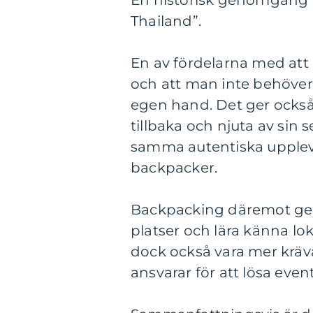
En historisk genomgång av
Thailand”.
En av fördelarna med att å
och att man inte behöver 
egen hand. Det ger också 
tillbaka och njuta av sin
samma autentiska uppleve
backpacker.
Backpacking däremot ger 
platser och lära känna lok
dock också vara mer krä
ansvarar för att lösa ev