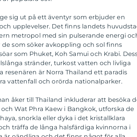
tt ge sig ut på ett äventyr som erbjuder en
och upplevelser. Det finns landets huvudst
rn metropol med sin pulserande energi oc
de som söker avkoppling och sol finns
isöar som Phuket, Koh Samui och Krabi. Des
slånga stränder, turkost vatten och livliga
ga resenären är Norra Thailand ett paradis
a vattenfall och orörda nationalparker.
an åker till Thailand inkluderar att besöka 
och Wat Phra Kaew i Bangkok, utforska de
haya, snorkla eller dyka i det kristallklara
och träffa de långa halsfärdiga kvinnorna i
 är oändliga och det finns något för alla