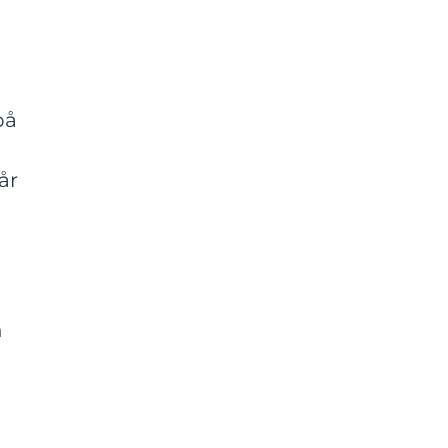
på
år
n