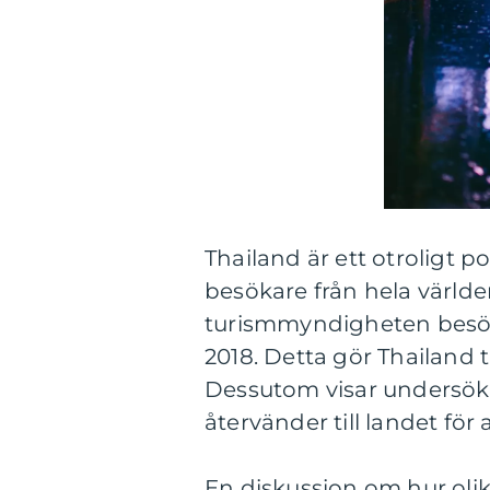
Thailand är ett otroligt p
besökare från hela världen
turismmyndigheten besök
2018. Detta gör Thailand t
Dessutom visar undersökn
återvänder till landet för
En diskussion om hur olika 