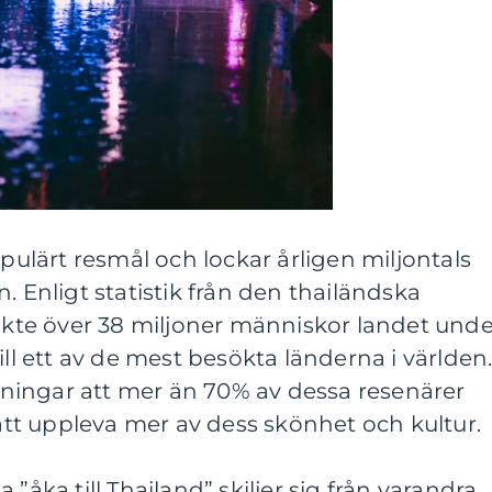
opulärt resmål och lockar årligen miljontals
. Enligt statistik från den thailändska
te över 38 miljoner människor landet unde
ill ett av de mest besökta länderna i världen
ingar att mer än 70% av dessa resenärer
 att uppleva mer av dess skönhet och kultur.
”åka till Thailand” skiljer sig från varandra.