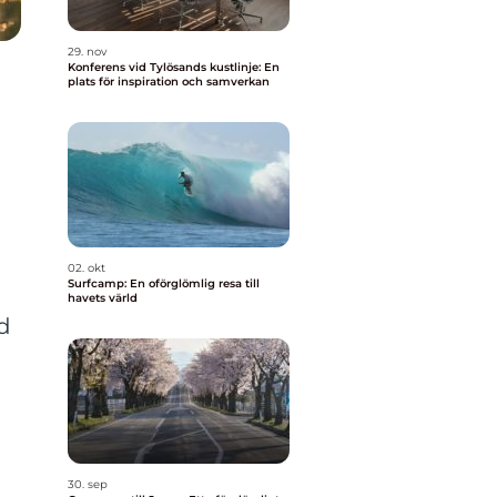
29. nov
Konferens vid Tylösands kustlinje: En
plats för inspiration och samverkan
02. okt
Surfcamp: En oförglömlig resa till
havets värld
d
30. sep