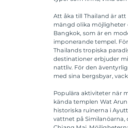
Att åka till Thailand är a
mängd olika möjligheter 
Bangkok, som är en mode
imponerande tempel. För 
Thailands tropiska parad
destinationer erbjuder mil
nattliv. För den äventyrli
med sina bergsbyar, vackr
Populära aktiviteter när m
kända templen Wat Arun 
historiska ruinerna i Ayutt
vattnet på Similanöarna, 
Chiang Mai. Möjligheterna