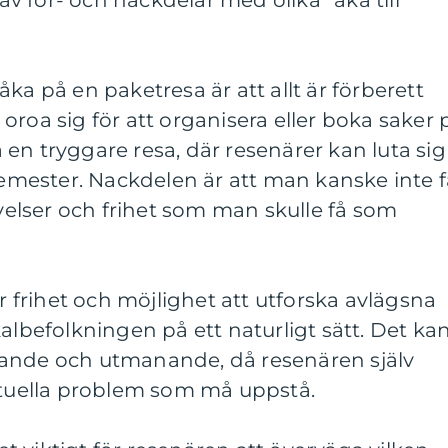
 för- och nackdelar med olika ”åka till
ka på en paketresa är att allt är förberett
oroa sig för att organisera eller boka saker 
en tryggare resa, där resenärer kan luta sig
 semester. Nackdelen är att man kanske inte f
lser och frihet som man skulle få som
frihet och möjlighet att utforska avlägsna
albefolkningen på ett naturligt sätt. Det ka
vande och utmanande, då resenären själv
entuella problem som må uppstå.