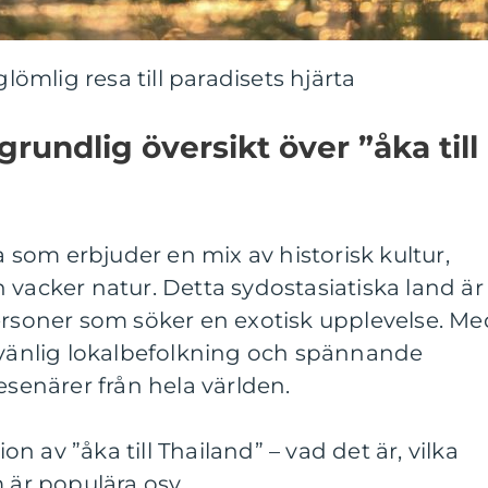
glömlig resa till paradisets hjärta
rundlig översikt över ”åka till
sa som erbjuder en mix av historisk kultur,
 vacker natur. Detta sydostasiatiska land är
ersoner som söker en exotisk upplevelse. Me
, vänlig lokalbefolkning och spännande
esenärer från hela världen.
 av ”åka till Thailand” – vad det är, vilka
 är populära osv.