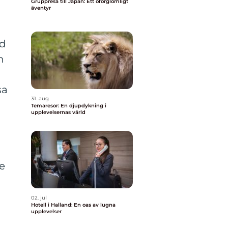
Gruppresa till Japan: Ett oförglömligt
äventyr
ad
h
sa
31. aug
Temaresor: En djupdykning i
upplevelsernas värld
de
02. jul
Hotell i Halland: En oas av lugna
upplevelser