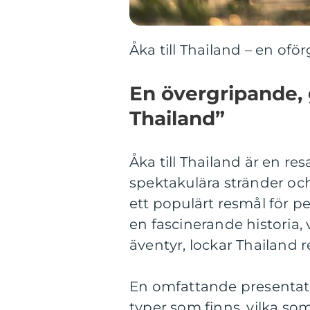
Åka till Thailand – en oför
En övergripande, g
Thailand”
Åka till Thailand är en re
spektakulära stränder och
ett populärt resmål för p
en fascinerande historia
äventyr, lockar Thailand r
En omfattande presentation
typer som finns, vilka som