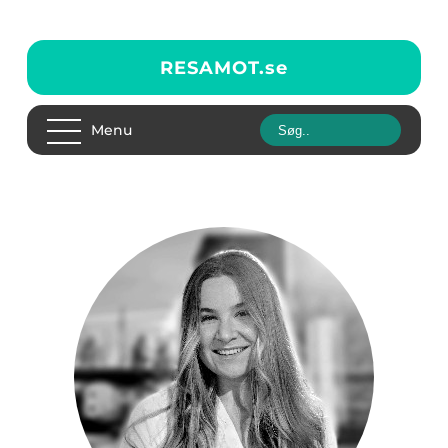
RESAMOT.
se
Menu